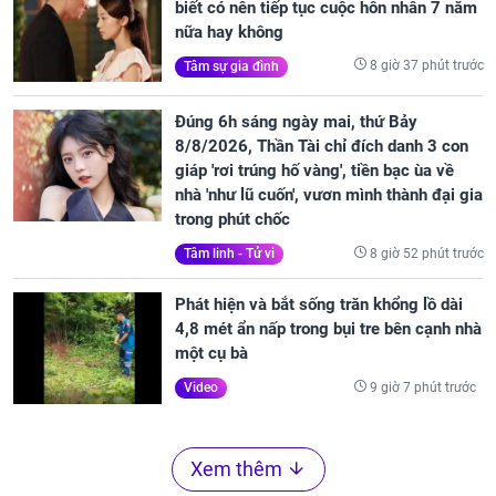
biết có nên tiếp tục cuộc hôn nhân 7 năm
nữa hay không
8 giờ 37 phút trước
Tâm sự gia đình
Đúng 6h sáng ngày mai, thứ Bảy
8/8/2026, Thần Tài chỉ đích danh 3 con
giáp 'rơi trúng hố vàng', tiền bạc ùa về
nhà 'như lũ cuốn', vươn mình thành đại gia
trong phút chốc
8 giờ 52 phút trước
Tâm linh - Tử vi
Phát hiện và bắt sống trăn khổng lồ dài
4,8 mét ẩn nấp trong bụi tre bên cạnh nhà
một cụ bà
9 giờ 7 phút trước
Video
Xem thêm