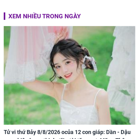
XEM NHIỀU TRONG NGÀY
Tử vi thứ Bảy 8/8/2026 ocủa 12 con giáp: Dần - Dậu