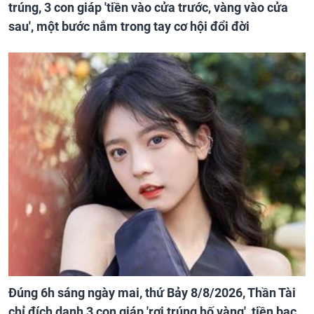
trúng, 3 con giáp 'tiền vào cửa trước, vàng vào cửa
sau', một bước nắm trong tay cơ hội đổi đời
Đúng 6h sáng ngày mai, thứ Bảy 8/8/2026, Thần Tài
chỉ đích danh 3 con giáp 'rơi trúng hố vàng', tiền bạc