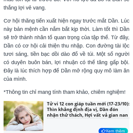
thắng lợi vẻ vang.
Cơ hội thăng tiến xuất hiện ngay trước mắt Dần. Lúc
này bản mệnh cần nắm bắt kịp thời. Làm tốt thì Dần
sẽ trở thành nhân tố quan trọng của tập thể. Từ đây,
Dần có cơ hội cải thiện thu nhập. Con đường tài lộc
tươi sáng, tiền bạc dồi dào đổ về túi. Một số người
có duyên buôn bán, lợi nhuận có thể tăng gấp bội.
Đây là lúc thích hợp để Dần mở rộng quy mô làm ăn
của mình.
*Thông tin chỉ mang tính tham khảo, chiêm nghiệm!
Tử vi 12 con giáp tuần mới (17-23/10):
Thìn khẳng định địa vị, Dần đón
nhận thử thách, Hợi vất vả gian nan
Xem thêm