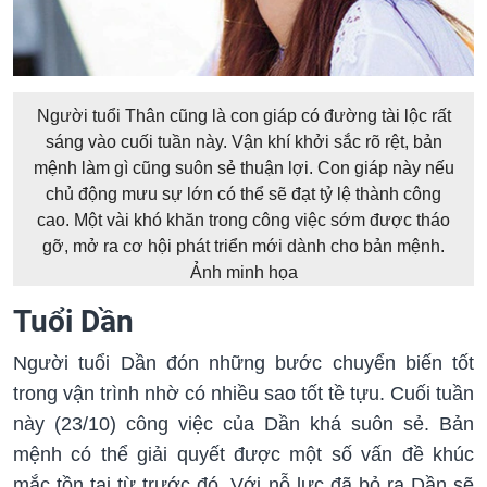
Người tuổi Thân cũng là con giáp có đường tài lộc rất
sáng vào cuối tuần này. Vận khí khởi sắc rõ rệt, bản
mệnh làm gì cũng suôn sẻ thuận lợi. Con giáp này nếu
chủ động mưu sự lớn có thể sẽ đạt tỷ lệ thành công
cao. Một vài khó khăn trong công việc sớm được tháo
gỡ, mở ra cơ hội phát triển mới dành cho bản mệnh.
Ảnh minh họa
Tuổi Dần
Người tuổi Dần đón những bước chuyển biến tốt
trong vận trình nhờ có nhiều sao tốt tề tựu. Cuối tuần
này (23/10) công việc của Dần khá suôn sẻ. Bản
mệnh có thể giải quyết được một số vấn đề khúc
mắc tồn tại từ trước đó. Với nỗ lực đã bỏ ra Dần sẽ