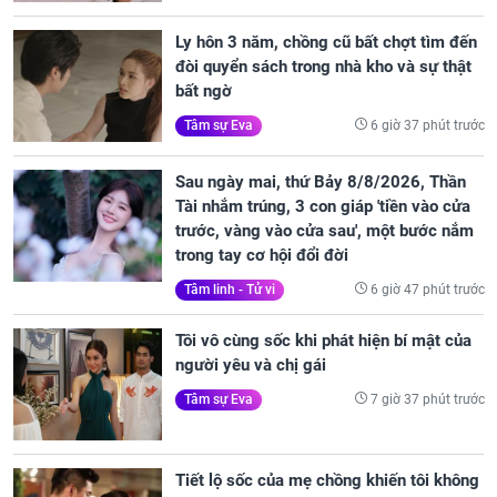
Ly hôn 3 năm, chồng cũ bất chợt tìm đến
đòi quyển sách trong nhà kho và sự thật
bất ngờ
6 giờ 37 phút trước
Tâm sự Eva
Sau ngày mai, thứ Bảy 8/8/2026, Thần
Tài nhắm trúng, 3 con giáp 'tiền vào cửa
trước, vàng vào cửa sau', một bước nắm
trong tay cơ hội đổi đời
6 giờ 47 phút trước
Tâm linh - Tử vi
Tôi vô cùng sốc khi phát hiện bí mật của
người yêu và chị gái
7 giờ 37 phút trước
Tâm sự Eva
Tiết lộ sốc của mẹ chồng khiến tôi không