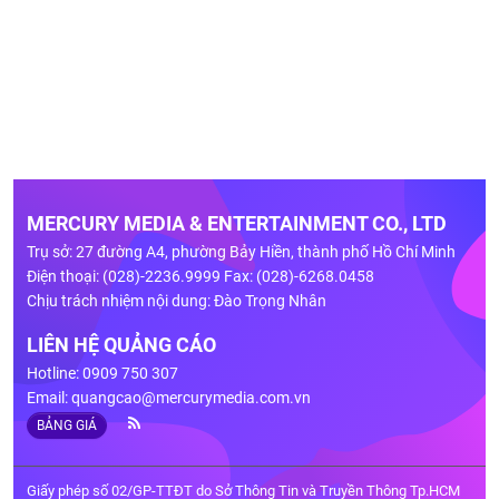
MERCURY MEDIA & ENTERTAINMENT CO., LTD
Trụ sở: 27 đường A4, phường Bảy Hiền, thành phố Hồ Chí Minh
Điện thoại: (028)-2236.9999 Fax: (028)-6268.0458
Chịu trách nhiệm nội dung: Đào Trọng Nhân
LIÊN HỆ QUẢNG CÁO
Hotline: 0909 750 307
Email:
quangcao@mercurymedia.com.vn
BẢNG GIÁ
Giấy phép số 02/GP-TTĐT do Sở Thông Tin và Truyền Thông Tp.HCM