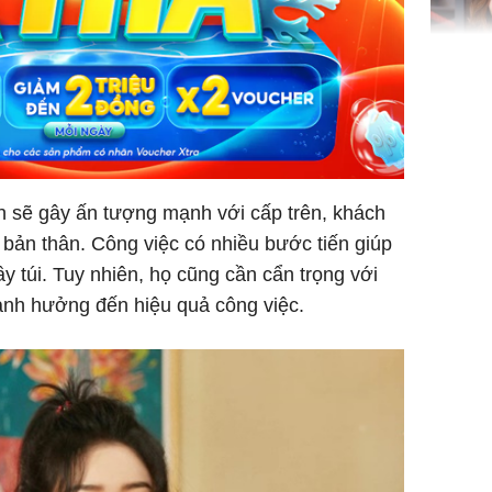
'Đệ nhất
Kông' Q
phản hồi 
trẻ kém 
hìn sẽ gây ấn tượng mạnh với cấp trên, khách
bản thân. Công việc có nhiều bước tiến giúp
ầy túi. Tuy nhiên, họ cũng cần cẩn trọng với
Phim Châ
đại thắn
ảnh hưởng đến hiệu quả công việc.
doanh th
tỷ đồng