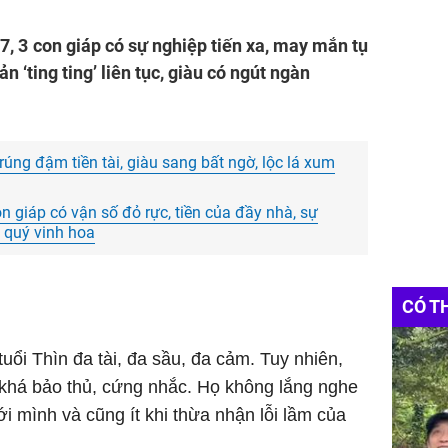
7, 3 con giáp có sự nghiệp tiến xa, may mắn tụ
ản ‘ting ting’ liên tục, giàu có ngút ngàn
rúng đậm tiền tài, giàu sang bất ngờ, lộc lá xum
n giáp có vận số đỏ rực, tiền của đầy nhà, sự
 quý vinh hoa
CÓ T
uổi Thìn đa tài, đa sầu, đa cảm. Tuy nhiên,
ra khá bảo thủ, cứng nhắc. Họ không lắng nghe
i mình và cũng ít khi thừa nhận lỗi lầm của