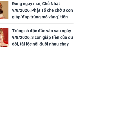
Quý
Đúng ngày mai, Chủ Nhật
9/8/2026, Phật Tổ che chở 3 con
giáp 'đạp trúng mỏ vàng', tiền
bạc nhiều như lá sung, sự
nghiệp vượng phát
Trúng số độc đắc vào sau ngày
9/8/2026, 3 con giáp tiền của dư
dôi, tài lộc nối đuôi nhau chạy
vào nhà, sự nghiệp phất lên
trông thấy