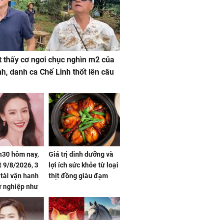
 thấy cơ ngơi chục nghìn m2 của
nh, danh ca Chế Linh thốt lên câu
h30 hôm nay,
Giá trị dinh dưỡng và
 9/8/2026, 3
lợi ích sức khỏe từ loại
 tài vận hanh
thịt đồng giàu đạm
ự nghiệp như
hóa Rồng', vét
á trong thiên