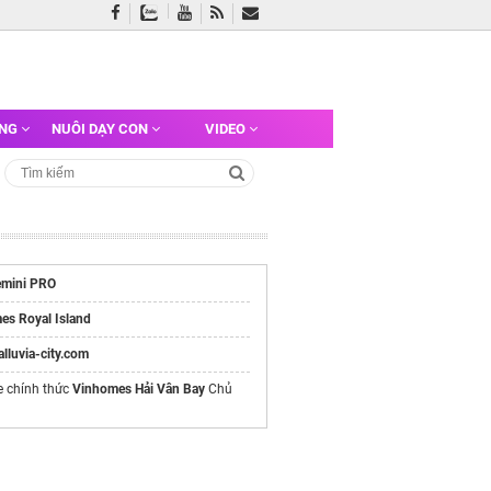
ỠNG
NUÔI DẠY CON
VIDEO
mini PRO
es Royal Island
/alluvia-city.com
e chính thức
Vinhomes Hải Vân Bay
Chủ