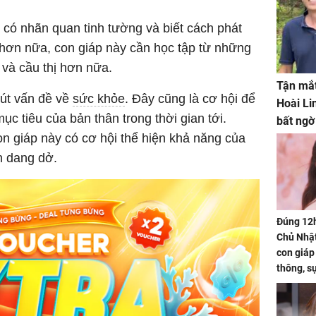
p có nhãn quan tinh tường và biết cách phát
 hơn nữa, con giáp này cần học tập từ những
ý và cầu thị hơn nữa.
Tận mắt
hút vấn đề về
sức khỏe
. Đây cũng là cơ hội để
Hoài Li
c tiêu của bản thân trong thời gian tới.
bất ngờ
on giáp này có cơ hội thể hiện khả năng của
n dang dở.
Đúng 12
Chủ Nhật
con giáp
thông, s
'cá chép 
cạn lộc l
hạ