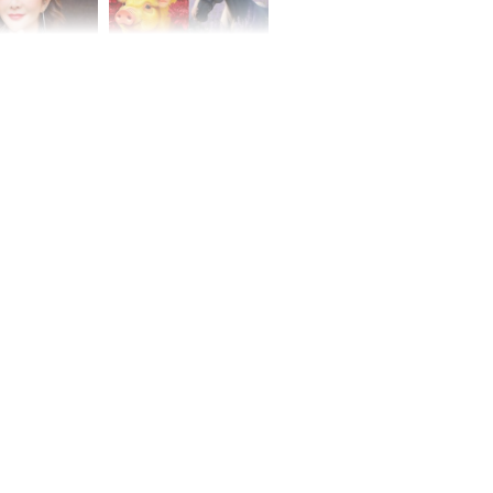
 mỹ nhân Hồng
Tử vi tuần mới (từ 10
uan Chi Lâm
đến 16/8/2026), 3 con
tin yêu trai
giáp mưa thuận gió
36 tuổi
hòa, tiền về như nước,
bạc vàng dư dả, Phú
Quý Vinh Hoa, vận
trình khai sáng
u Tinh Trì
g phòng vé,
u vượt 8.600