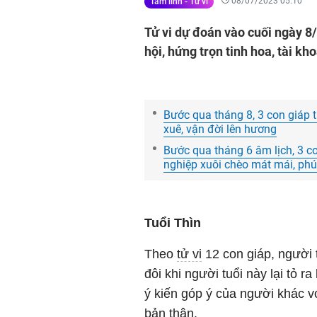
08/07/2023 05:10
Tâm linh - Tử vi
Tử vi dự đoán vào cuối ngày 8/
hội, hứng trọn tinh hoa, tài kho
Bước qua tháng 8, 3 con giáp t
xuê, vận đời lên hương
Bước qua tháng 6 âm lịch, 3 co
nghiệp xuôi chèo mát mái, phú
Tuổi Thìn
Theo
tử vi
12 con giáp, người t
đôi khi người tuổi này lại tỏ 
ý kiến góp ý của người khác vớ
bản thân.