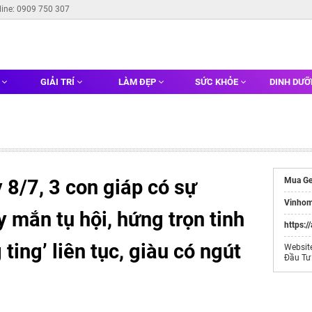
line: 0909 750 307
G
GIẢI TRÍ
LÀM ĐẸP
SỨC KHỎE
DINH DƯ
8/7, 3 con giáp có sự
Mua Ge
Vinhom
y mắn tụ hội, hứng trọn tinh
https:/
 ting’ liên tục, giàu có ngút
Websit
Đầu Tư