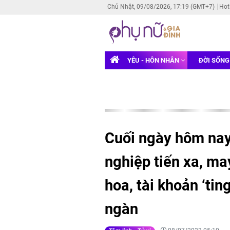
Chủ Nhật, 09/08/2026, 17:19 (GMT+7)
Hot
YÊU - HÔN NHÂN
ĐỜI SỐN
Cuối ngày hôm nay 
nghiệp tiến xa, ma
hoa, tài khoản ‘ting
ngàn