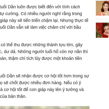
tuổi Dần luôn được biết đến với tính cách
 tự cường. Có nhiều người nghĩ rằng trong
iáp này sẽ tiến triển chậm lại. Nhưng thực tế
tuổi Dần vẫn sẽ làm việc chăm chỉ với bầu
y có thể thu được những thành tựu lớn, gây
, dư dả. Những người tuổi hổ còn nợ nần thì
toán, thậm chí tích lũy được một khoản tiền
tuổi Dần sẽ nhận được cơ hội tốt hơn trong sự
họ sẽ chốt được nhiều đơn hàng. Nếu có ý
là cơ hội tốt để con giáp này lên ý tưởng và
của bản thân.