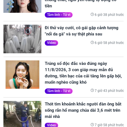
tiền
6 giờ 38 phút trước
Tâm linh - Tử vi
Đi thử váy cưới, cô gái gặp cảnh tượng
"nổi da gà" và sự thật phía sau
6 giờ 58 phút trước
Video
Trúng số độc đắc vào đúng ngày
11/8/2026, 3 con giáp may mắn đủ
đường, tiền bạc của cải tăng lên gấp bội,
muốn nghèo cũng khó
7 giờ 43 phút trước
Tâm linh - Tử vi
Thót tim khoảnh khắc người đàn ông bắt
sống rắn hổ mang chúa dài 3,6 mét trên
mái nhà
7 giờ 58 phút trước
Video