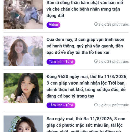
Bác sĩ dùng thân bám chặt vào bàn mổ
và che chắn cho bệnh nhân trong trận
động đất
3 giờ 28 phút trước
Video
Qua đêm nay, 3 con giáp vận trình suôn
sẻ hanh thông, quý phú vây quanh, tiền
bạc đổ về đầy túi tha hồ tiêu xài
5 giờ 28 phút trước
Tâm linh - Tử vi
Đúng 9h30 ngày mai, thứ Ba 11/8/2026,
3 con giáp vươn mình nhận lộc Trời ban,
chính thức hết khổ, trúng số độc đắc, dễ
dàng có bạc tỷ trong tay
5 giờ 58 phút trước
Tâm linh - Tử vi
Sau ngày mai, thứ Ba 11/8/2026, 3 con
giáp có phước mặc sức màu ăn, tài lộc
chồng chất, ngồi yên cũng tự động có