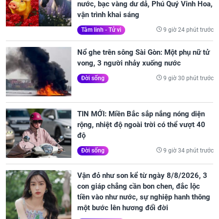
nước, bạc vàng dư dả, Phú Quý Vinh Hoa,
vận trình khai sáng
9 giờ 24 phút trước
Tâm linh - Tử vi
Nổ ghe trên sông Sài Gòn: Một phụ nữ tử
vong, 3 người nhảy xuống nước
9 giờ 30 phút trước
Đời sống
TIN MỚI: Miền Bắc sắp nắng nóng diện
rộng, nhiệt độ ngoài trời có thể vượt 40
độ
9 giờ 34 phút trước
Đời sống
Vận đỏ như son kể từ ngày 8/8/2026, 3
con giáp chẳng cần bon chen, đắc lộc
tiền vào như nước, sự nghiệp hanh thông
một bước lên hương đổi đời