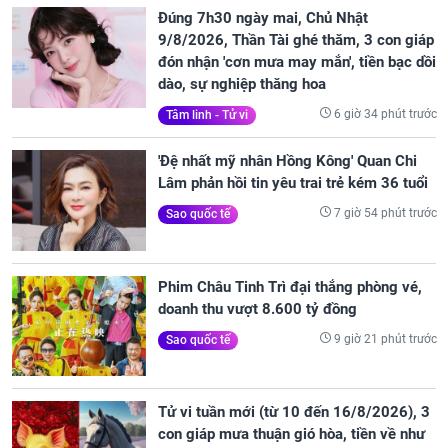
Đúng 7h30 ngày mai, Chủ Nhật
9/8/2026, Thần Tài ghé thăm, 3 con giáp
đón nhận 'cơn mưa may mắn', tiền bạc dồi
dào, sự nghiệp thăng hoa
6 giờ 34 phút trước
Tâm linh - Tử vi
'Đệ nhất mỹ nhân Hồng Kông' Quan Chi
Lâm phản hồi tin yêu trai trẻ kém 36 tuổi
7 giờ 54 phút trước
Sao quốc tế
Phim Châu Tinh Trì đại thắng phòng vé,
doanh thu vượt 8.600 tỷ đồng
9 giờ 21 phút trước
Sao quốc tế
Tử vi tuần mới (từ 10 đến 16/8/2026), 3
con giáp mưa thuận gió hòa, tiền về như