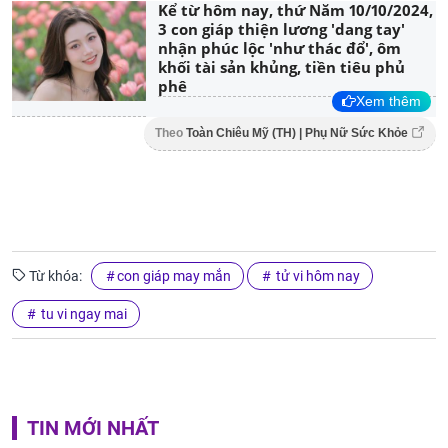
Kể từ hôm nay, thứ Năm 10/10/2024,
3 con giáp thiện lương 'dang tay'
nhận phúc lộc 'như thác đổ', ôm
khối tài sản khủng, tiền tiêu phủ
phê
Xem thêm
Theo
Toàn Chiêu Mỹ (TH) | Phụ Nữ Sức Khỏe
Từ khóa:
con giáp may mắn
tử vi hôm nay
tu vi ngay mai
TIN MỚI NHẤT