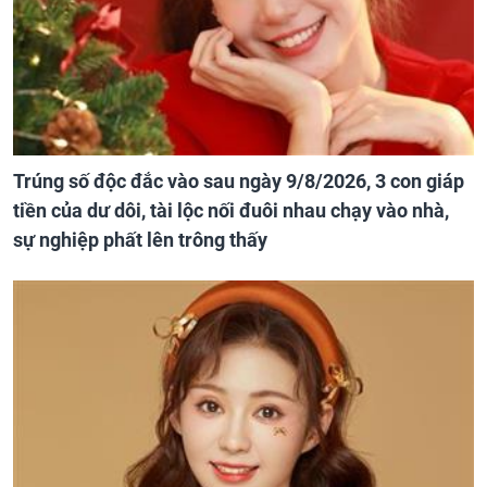
Trúng số độc đắc vào sau ngày 9/8/2026, 3 con giáp
tiền của dư dôi, tài lộc nối đuôi nhau chạy vào nhà,
sự nghiệp phất lên trông thấy