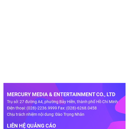
MERCURY MEDIA & ENTERTAINMENT CO., LTD
Trụ sở: 27 đường A4, phường Bảy Hiền, thành phố Hồ Chí Minh
Điện thoại: (028)-2236.9999 Fax: (028)-6268.0458
Chịu trách nhiệm nội dung: Đào Trọng Nhân
LIÊN HỆ QUẢNG CÁO