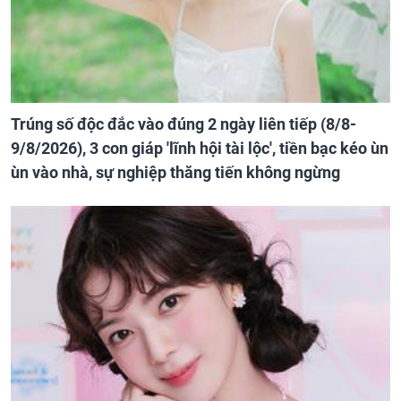
Trúng số độc đắc vào đúng 2 ngày liên tiếp (8/8-
9/8/2026), 3 con giáp 'lĩnh hội tài lộc', tiền bạc kéo ùn
ùn vào nhà, sự nghiệp thăng tiến không ngừng