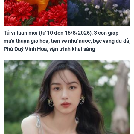
Tử vi tuần mới (từ 10 đến 16/8/2026), 3 con giáp
mưa thuận gió hòa, tiền về như nước, bạc vàng dư dả,
Phú Quý Vinh Hoa, vận trình khai sáng