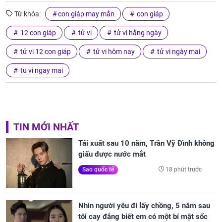
Từ khóa:
con giáp may mắn
con giáp
12 con giáp
tử vi
tử vi hằng ngày
tử vi 12 con giáp
tử vi hôm nay
tử vi ngày mai
tu vi ngay mai
TIN MỚI NHẤT
Tái xuất sau 10 năm, Trần Vỹ Đình không
giấu được nước mắt
18 phút trước
Sao quốc tế
Nhìn người yêu đi lấy chồng, 5 năm sau
tôi cay đắng biết em có một bí mật sốc