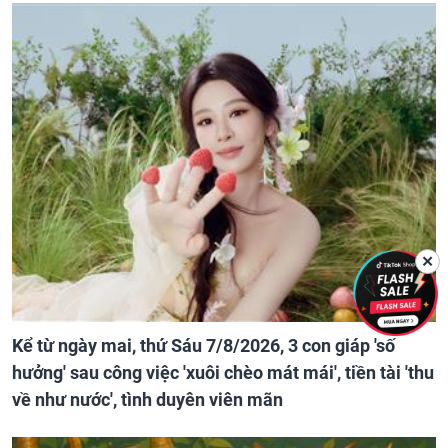
✕
Kể từ ngày mai, thứ Sáu 7/8/2026, 3 con giáp 'số
hưởng' sau công việc 'xuôi chèo mát mái', tiền tài 'thu
về như nước', tình duyên viên mãn