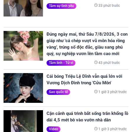
33 phút trước
Tâm sự tình yêu
Đúng ngày mai, thứ Sáu 7/8/2026, 3 con
giáp như 'cá chép vượt vũ môn hóa rồng
vàng', trúng số độc đắc, giàu sang phú
quý, sự nghiệp vươn lên tầm cao mới
43 phút trước
Tâm linh - Tử vi
Cái bóng Triệu Lệ Dĩnh vẫn quá lớn với
Vương Dịch Đình trong 'Cửu Môn'
1 giờ 3 phút trước
Sao quốc tế
Cận cảnh quá trình bắt sống trăn khổng lồ
dài 4,5 mét bò vào vườn nhà dân
1 giờ 3 phút trước
Video