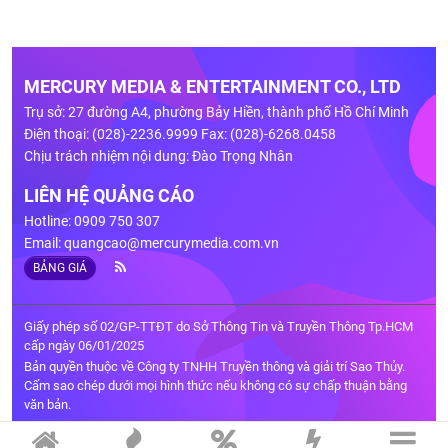
MERCURY MEDIA & ENTERTAINMENT CO., LTD
Trụ sở: 27 đường A4, phường Bảy Hiền, thành phố Hồ Chí Minh
Điện thoại: (028)-2236.9999 Fax: (028)-6268.0458
Chịu trách nhiệm nội dung: Đào Trọng Nhân
LIÊN HỆ QUẢNG CÁO
Hotline: 0909 750 307
Email:
quangcao@mercurymedia.com.vn
BẢNG GIÁ
Giấy phép số 02/GP-TTĐT do Sở Thông Tin và Truyền Thông Tp.HCM
cấp ngày 06/01/2025
Bản quyền thuộc về Công ty TNHH Truyền thông và giải trí Sao Thủy.
Cấm sao chép dưới mọi hình thức nếu không có sự chấp thuận bằng
văn bản.