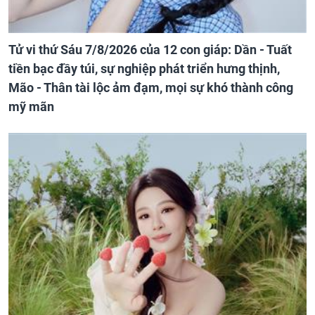
Tử vi thứ Sáu 7/8/2026 của 12 con giáp: Dần - Tuất
tiền bạc đầy túi, sự nghiệp phát triển hưng thịnh,
Mão - Thân tài lộc ảm đạm, mọi sự khó thành công
mỹ mãn