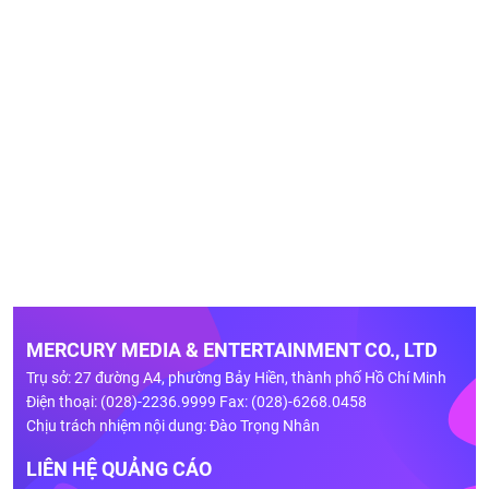
MERCURY MEDIA & ENTERTAINMENT CO., LTD
Trụ sở: 27 đường A4, phường Bảy Hiền, thành phố Hồ Chí Minh
Điện thoại: (028)-2236.9999 Fax: (028)-6268.0458
Chịu trách nhiệm nội dung: Đào Trọng Nhân
LIÊN HỆ QUẢNG CÁO