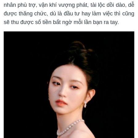
nhân phù trợ, vận khí vượng phát, tài lộc dồi dào, dễ
được thăng chức, dù là đầu tư hay làm việc thì cũng
sẽ thu được số tiền bất ngờ mỗi lần bạn ra tay.