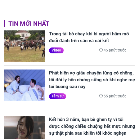
TIN MỚI NHẤT
Trọng tài bỏ chạy khi bị người hâm mộ
đuổi đánh trên sân và cái kết
45 phút trước
Video
Phát hiện vợ giấu chuyện từng có chồng,
tôi đòi ly hôn nhưng sững sờ khi nghe mẹ
tôi buông câu này
55 phút trước
Tâm sự
Kết hôn 3 năm, bạn bè ghen tỵ vì tôi
được chồng chiều chuộng hết mực nhưng
sự thật phía sau khiến tôi khóc nghẹn