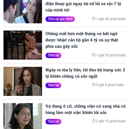
điện thoại gọi ngay tài xế lái xe xịn 7 tỷ
của mình tới
1 giờ 45 phút trước
Tâm sự gia đình
Chồng mất hơn một tháng vợ bất ngờ
được 'nhận' căn hộ gần 4 tỷ và sự thật
phía sau gây sốc
1 giờ 55 phút trước
Tâm sự
Ngày ra tòa ly hôn, tôi đeo bộ trang sức 2
tỷ khiến chồng cũ sốc ngất
2 giờ 5 phút trước
Tâm sự
Vợ đang ở cữ, chồng viện cớ sang nhà cô
hàng làm một việc khiến tôi sốc
2 giờ 15 phút trước
Tâm sự