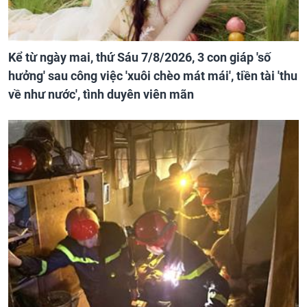
Kể từ ngày mai, thứ Sáu 7/8/2026, 3 con giáp 'số
hưởng' sau công việc 'xuôi chèo mát mái', tiền tài 'thu
về như nước', tình duyên viên mãn