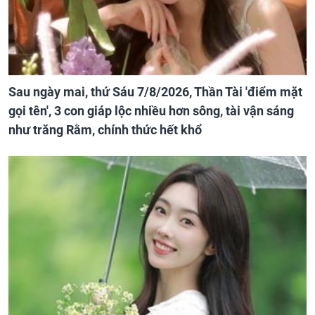
Sau ngày mai, thứ Sáu 7/8/2026, Thần Tài 'điểm mặt
gọi tên', 3 con giáp lộc nhiều hơn sông, tài vận sáng
như trăng Rằm, chính thức hết khổ