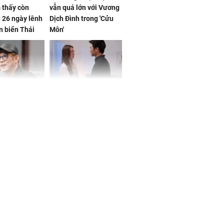
 thấy còn
vẫn quá lớn với Vương
 26 ngày lênh
Dịch Đình trong 'Cửu
n biển Thái
Môn'
ơng
iệt lên tiếng
Cô gái bị ép đi xem
ồn thay tim,
mắt, nhưng vừa thấy
hứng minh sức
đối tượng mai mối thì
đỏ mặt ‘đứng hình’
rương Tiểu Phỉ
ồng hành cùng
h Trì, Địch Lệ