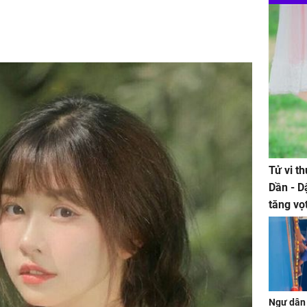
Tử vi t
Dần - D
tăng vọ
tiền mấ
Ngư dân 