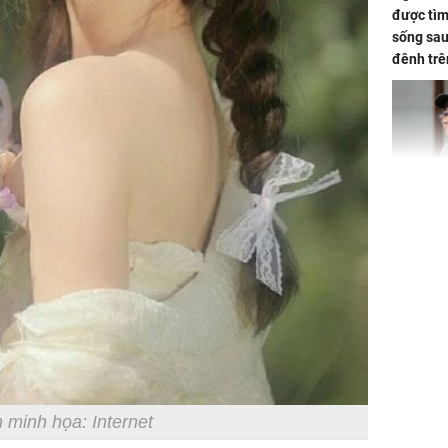
được tìm
sống sau
đênh trê
Bình Dư
Lý Liên K
sau tin đ
cởi áo c
khỏe
Vì sao T
không đ
 minh họa: Internet
Châu Tin