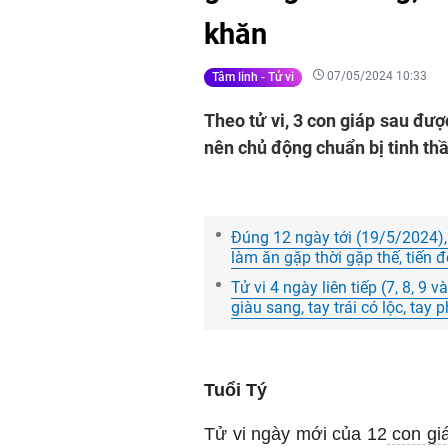
khăn
07/05/2024 10:33
Tâm linh - Tử vi
Theo tử vi, 3 con giáp sau đượ
nên chủ động chuẩn bị tinh th
Đúng 12 ngày tới (19/5/2024), 3
làm ăn gặp thời gặp thế, tiến 
Tử vi 4 ngày liên tiếp (7, 8, 9
giàu sang, tay trái có lộc, tay 
Tuổi Tý
Tử vi ngày mới của 12
con gi