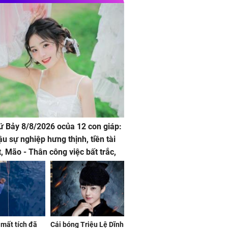
hứ Bảy 8/8/2026 ocủa 12 con giáp:
ậu sự nghiệp hưng thịnh, tiền tài
t, Mão - Thân công việc bất trắc,
t tật mang
mất tích đã
Cái bóng Triệu Lệ Dĩnh