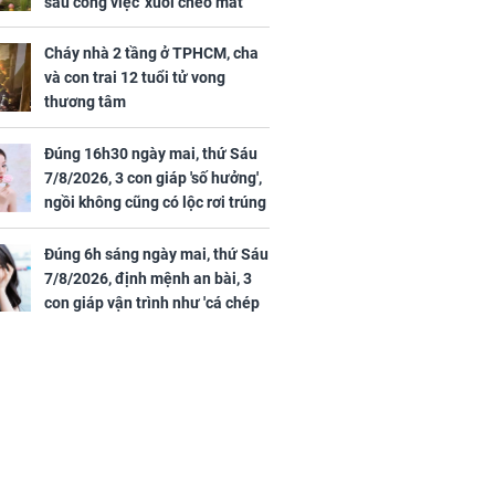
sau công việc 'xuôi chèo mát
mái', tiền tài 'thu về như nước',
tình duyên viên mãn
Cháy nhà 2 tầng ở TPHCM, cha
và con trai 12 tuổi tử vong
thương tâm
Đúng 16h30 ngày mai, thứ Sáu
7/8/2026, 3 con giáp 'số hưởng',
ngồi không cũng có lộc rơi trúng
đầu, vừa tránh được họa vừa có
tiền vàng
Đúng 6h sáng ngày mai, thứ Sáu
7/8/2026, định mệnh an bài, 3
con giáp vận trình như 'cá chép
hóa rồng', giàu có lên bất chấp,
số đỏ chót như son