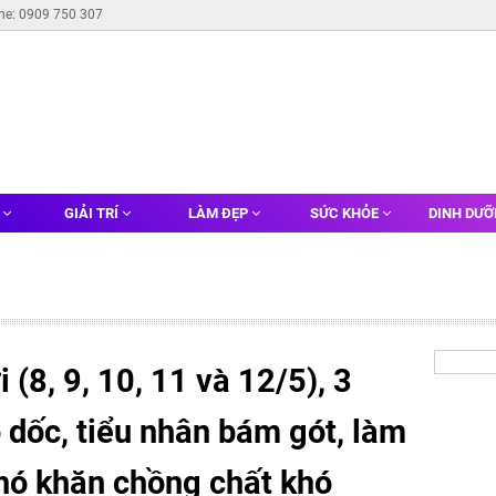
ine: 0909 750 307
G
GIẢI TRÍ
LÀM ĐẸP
SỨC KHỎE
DINH DƯ
 (8, 9, 10, 11 và 12/5), 3
o dốc, tiểu nhân bám gót, làm
khó khăn chồng chất khó