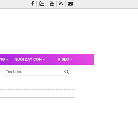
ỠNG
NUÔI DẠY CON
VIDEO