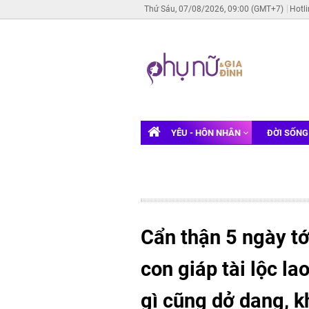
Thứ Sáu, 07/08/2026, 09:00 (GMT+7)
Hotl
YÊU - HÔN NHÂN
ĐỜI SỐN
Cẩn thận 5 ngày tới
con giáp tài lộc la
gì cũng dở dang, 