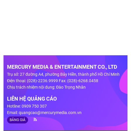
MERCURY MEDIA & ENTERTAINMENT CO., LTD
Trụ sở: 27 đường A4, phường Bảy Hiền, thành phố Hồ Chí Minh
Điện thoại: (028)-2236.9999 Fax: (028)-6268.0458
Chịu trách nhiệm nội dung: Đào Trọng Nhân
LIÊN HỆ QUẢNG CÁO
Hotline: 0909 750 307
Email:
quangcao@mercurymedia.com.vn
BẢNG GIÁ