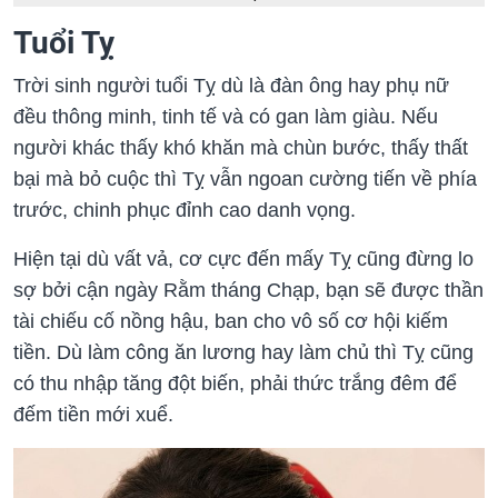
Tuổi Tỵ
Trời sinh người tuổi Tỵ dù là đàn ông hay phụ nữ
đều thông minh, tinh tế và có gan làm giàu. Nếu
người khác thấy khó khăn mà chùn bước, thấy thất
bại mà bỏ cuộc thì Tỵ vẫn ngoan cường tiến về phía
trước, chinh phục đỉnh cao danh vọng.
Hiện tại dù vất vả, cơ cực đến mấy Tỵ cũng đừng lo
sợ bởi cận ngày Rằm tháng Chạp, bạn sẽ được thần
tài chiếu cố nồng hậu, ban cho vô số cơ hội kiếm
tiền. Dù làm công ăn lương hay làm chủ thì Tỵ cũng
có thu nhập tăng đột biến, phải thức trắng đêm để
đếm tiền mới xuể.