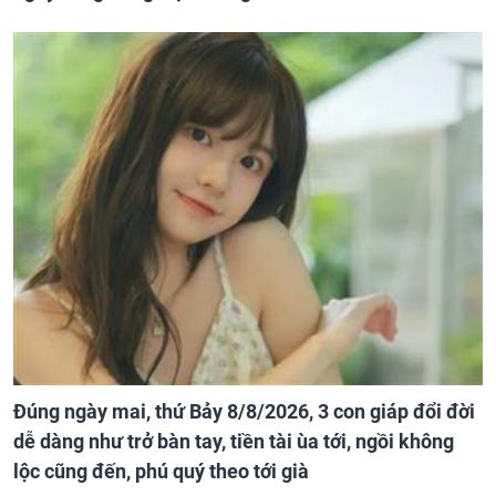
Đúng ngày mai, thứ Bảy 8/8/2026, 3 con giáp đổi đời
dễ dàng như trở bàn tay, tiền tài ùa tới, ngồi không
lộc cũng đến, phú quý theo tới già