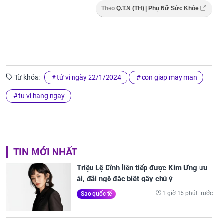
Theo
Q.T.N (TH) | Phụ Nữ Sức Khỏe
Từ khóa:
tử vi ngày 22/1/2024
con giap may man
tu vi hang ngay
TIN MỚI NHẤT
Triệu Lệ Dĩnh liên tiếp được Kim Ưng ưu
ái, đãi ngộ đặc biệt gây chú ý
1 giờ 15 phút trước
Sao quốc tế