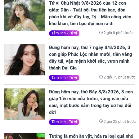
Tử vi Chủ Nhật 9/8/2026 của 12 con
giáp: Dần - Tuất bội thu tiền bạc, đón
phúc khí về đầy tay, Tý - Mão công việc
khó khăn, tiền bạc đội nón ra đi
2 giờ 0 phút trước
Tâm linh - Tử vi
Đúng hôm nay, thứ 7 ngày 8/8/2026, 3
con giáp Phúc Lộc nhân mười, tiền vàng
đầy túi, vận mệnh khởi sắc, vươn mình
thành Đại Gia
2 giờ 15 phút trước
Tâm linh - Tử vi
Đúng hôm nay, thứ Bảy 8/8/2026, 3 con
giáp 'tiền vào cửa trước, vàng vào cửa
sau', một bước nắm trong tay cơ hội đổi
đời
2 giờ 25 phút trước
Tâm linh - Tử vi
Tưởng là món ăn vặt, hóa ra loại quả nhỏ