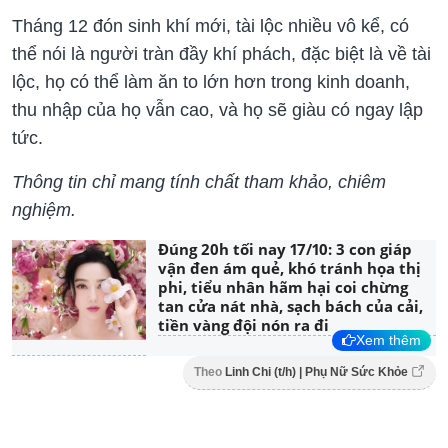
Tháng 12 đón sinh khí mới, tài lộc nhiều vô kể, có
thể nói là người tràn đầy khí phách, đặc biệt là về tài
lộc, họ có thể làm ăn to lớn hơn trong kinh doanh,
thu nhập của họ vẫn cao, và họ sẽ giàu có ngay lập
tức.
Thông tin chỉ mang tính chất tham khảo, chiêm
nghiệm.
Đúng 20h tối nay 17/10: 3 con giáp
vận đen ám quẻ, khó tránh họa thị
phi, tiểu nhân hãm hại coi chừng
tan cửa nát nhà, sạch bách của cải,
tiền vàng đội nón ra đi
Xem thêm
Theo
Linh Chi (t/h) | Phụ Nữ Sức Khỏe