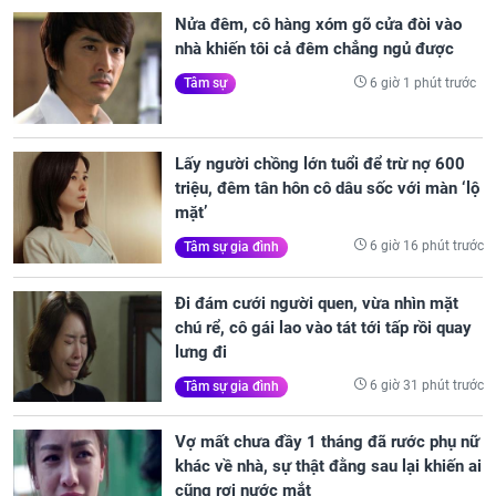
Nửa đêm, cô hàng xóm gõ cửa đòi vào
nhà khiến tôi cả đêm chẳng ngủ được
6 giờ 1 phút trước
Tâm sự
Lấy người chồng lớn tuổi để trừ nợ 600
triệu, đêm tân hôn cô dâu sốc với màn ‘lộ
mặt’
6 giờ 16 phút trước
Tâm sự gia đình
Đi đám cưới người quen, vừa nhìn mặt
chú rể, cô gái lao vào tát tới tấp rồi quay
lưng đi
6 giờ 31 phút trước
Tâm sự gia đình
Vợ mất chưa đầy 1 tháng đã rước phụ nữ
khác về nhà, sự thật đằng sau lại khiến ai
cũng rơi nước mắt