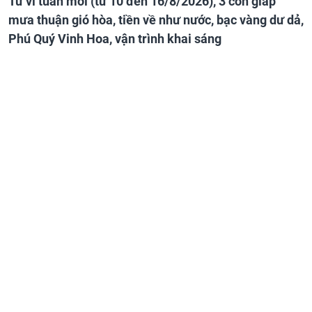
Tử vi tuần mới (từ 10 đến 16/8/2026), 3 con giáp
mưa thuận gió hòa, tiền về như nước, bạc vàng dư dả,
Phú Quý Vinh Hoa, vận trình khai sáng