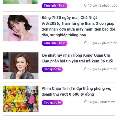
10 giờ 42 phút trước
Tâm linh - Tử vi
Đúng 7h30 ngày mai, Chủ Nhật
9/8/2026, Thần Tài ghé thăm, 3 con giáp
đón nhận 'cơn mưa may mắn', tiền bạc dồi
dào, sự nghiệp thăng hoa
11 giờ 22 phút trước
Tâm linh - Tử vi
'Đệ nhất mỹ nhân Hồng Kông' Quan Chi
Lâm phản hồi tin yêu trai trẻ kém 36 tuổi
12 giờ 42 phút trước
Sao quốc tế
Phim Châu Tinh Trì đại thắng phòng vé,
doanh thu vượt 8.600 tỷ đồng
14 giờ 9 phút trước
Sao quốc tế