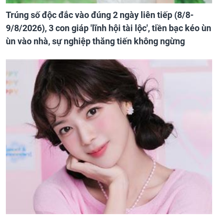
Trúng số độc đắc vào đúng 2 ngày liên tiếp (8/8-
9/8/2026), 3 con giáp 'lĩnh hội tài lộc', tiền bạc kéo ùn
ùn vào nhà, sự nghiệp thăng tiến không ngừng