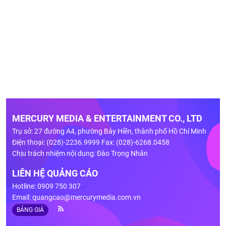
MERCURY MEDIA & ENTERTAINMENT CO., LTD
Trụ sở: 27 đường A4, phường Bảy Hiền, thành phố Hồ Chí Minh
Điện thoại: (028)-2236.9999 Fax: (028)-6268.0458
Chịu trách nhiệm nội dung: Đào Trọng Nhân
LIÊN HỆ QUẢNG CÁO
Hotline: 0909 750 307
Email:
quangcao@mercurymedia.com.vn
BẢNG GIÁ