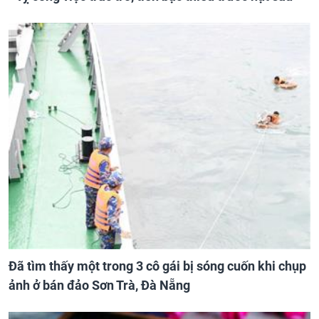
Đã tìm thấy một trong 3 cô gái bị sóng cuốn khi chụp
ảnh ở bán đảo Sơn Trà, Đà Nẵng