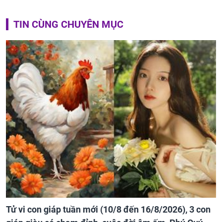
TIN CÙNG CHUYÊN MỤC
Tử vi con giáp tuần mới (10/8 đến 16/8/2026), 3 con