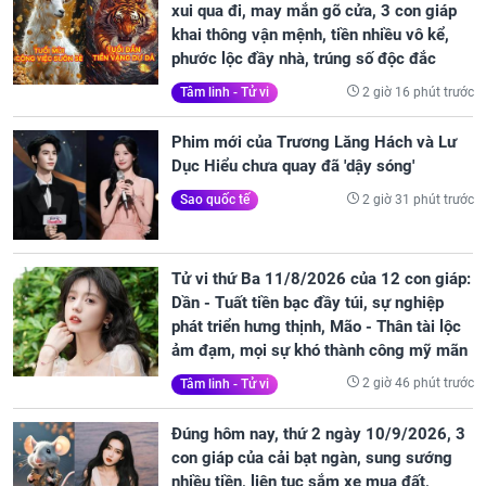
xui qua đi, may mắn gõ cửa, 3 con giáp
khai thông vận mệnh, tiền nhiều vô kể,
phước lộc đầy nhà, trúng số độc đắc
2 giờ 16 phút trước
Tâm linh - Tử vi
Phim mới của Trương Lăng Hách và Lư
Dục Hiểu chưa quay đã 'dậy sóng'
2 giờ 31 phút trước
Sao quốc tế
Tử vi thứ Ba 11/8/2026 của 12 con giáp:
Dần - Tuất tiền bạc đầy túi, sự nghiệp
phát triển hưng thịnh, Mão - Thân tài lộc
ảm đạm, mọi sự khó thành công mỹ mãn
2 giờ 46 phút trước
Tâm linh - Tử vi
Đúng hôm nay, thứ 2 ngày 10/9/2026, 3
con giáp của cải bạt ngàn, sung sướng
nhiều tiền, liên tục sắm xe mua đất,