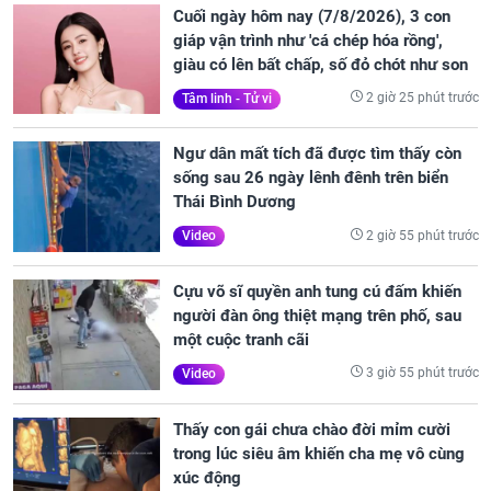
Cuối ngày hôm nay (7/8/2026), 3 con
giáp vận trình như 'cá chép hóa rồng',
giàu có lên bất chấp, số đỏ chót như son
2 giờ 25 phút trước
Tâm linh - Tử vi
Ngư dân mất tích đã được tìm thấy còn
sống sau 26 ngày lênh đênh trên biển
Thái Bình Dương
2 giờ 55 phút trước
Video
Cựu võ sĩ quyền anh tung cú đấm khiến
người đàn ông thiệt mạng trên phố, sau
một cuộc tranh cãi
3 giờ 55 phút trước
Video
Thấy con gái chưa chào đời mỉm cười
trong lúc siêu âm khiến cha mẹ vô cùng
xúc động