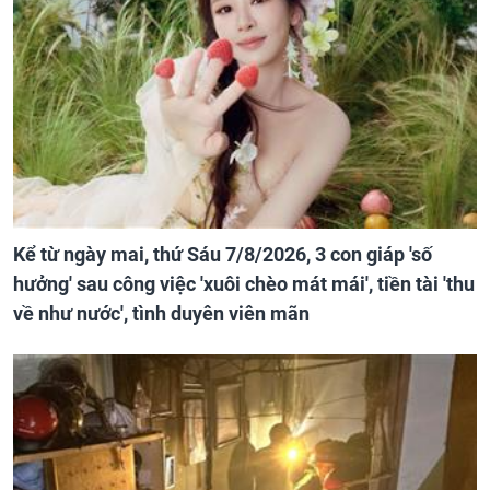
Kể từ ngày mai, thứ Sáu 7/8/2026, 3 con giáp 'số
hưởng' sau công việc 'xuôi chèo mát mái', tiền tài 'thu
về như nước', tình duyên viên mãn