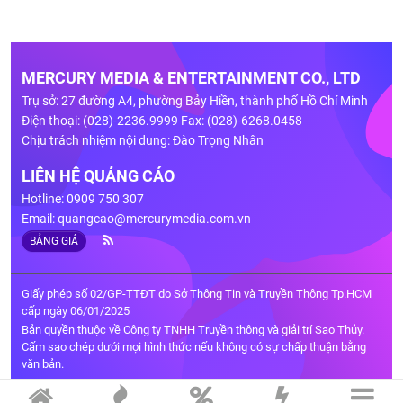
MERCURY MEDIA & ENTERTAINMENT CO., LTD
Trụ sở: 27 đường A4, phường Bảy Hiền, thành phố Hồ Chí Minh
Điện thoại: (028)-2236.9999 Fax: (028)-6268.0458
Chịu trách nhiệm nội dung: Đào Trọng Nhân
LIÊN HỆ QUẢNG CÁO
Hotline: 0909 750 307
Email:
quangcao@mercurymedia.com.vn
BẢNG GIÁ
Giấy phép số 02/GP-TTĐT do Sở Thông Tin và Truyền Thông Tp.HCM
cấp ngày 06/01/2025
Bản quyền thuộc về Công ty TNHH Truyền thông và giải trí Sao Thủy.
Cấm sao chép dưới mọi hình thức nếu không có sự chấp thuận bằng
văn bản.