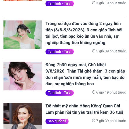
3 giờ 19 phút trước
Tâm linh - Tử vi
Trúng số độc đắc vào đúng 2 ngày liên
tiếp (8/8-9/8/2026), 3 con giáp 'lĩnh hội
tài lộc', tiền bạc kéo ùn ùn vào nhà, sự
nghiệp thăng tiến không ngừng
5 giờ 39 phút trước
Tâm linh - Tử vi
Đúng 7h30 ngày mai, Chủ Nhật
9/8/2026, Thần Tài ghé thăm, 3 con giáp
đón nhận 'cơn mưa may mắn', tiền bạc dồi
dào, sự nghiệp thăng hoa
6 giờ 19 phút trước
Tâm linh - Tử vi
'Đệ nhất mỹ nhân Hồng Kông' Quan Chi
Lâm phản hồi tin yêu trai trẻ kém 36 tuổi
7 giờ 39 phút trước
Sao quốc tế