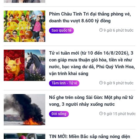
Phim Châu Tinh Trì đại thắng phòng vé,
doanh thu vượt 8.600 tỷ đồng
9 giờ 6 phút trước
Sao quốc tế
Tử vi tuần mới (từ 10 đến 16/8/2026), 3
con giáp mưa thuận gió hòa, tiền về như
nước, bạc vàng dư dả, Phú Quý Vinh Hoa,
vận trình khai sáng
9 giờ 9 phút trước
Tâm linh - Tử vi
Nổ ghe trên sông Sài Gòn: Một phụ nữ tử
vong, 3 người nhảy xuống nước
9 giờ 15 phút trước
Đời sống
TIN MỚI: Miền Bắc sắp nắng nóng diện