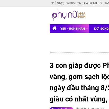
Chủ Nhật, 09/08/2026, 14:40 (GMT+7)
Hot
YÊU - HÔN NHÂN
ĐỜI SỐN
3 con giáp được Ph
vàng, gom sạch lộc
ngày đầu tháng 8/
giàu có nhất vùng,