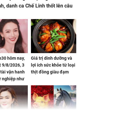
nh, danh ca Chế Linh thốt lên câu
h30 hôm nay,
Giá trị dinh dưỡng và
 9/8/2026, 3
lợi ích sức khỏe từ loại
 tài vận hanh
thịt đồng giàu đạm
ự nghiệp như
hóa Rồng', vét
á trong thiên
 mỹ nhân Hồng
Tử vi tuần mới (từ 10
uan Chi Lâm
đến 16/8/2026), 3 con
tin yêu trai
giáp mưa thuận gió