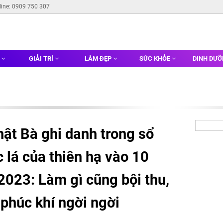
line: 0909 750 307
G
GIẢI TRÍ
LÀM ĐẸP
SỨC KHỎE
DINH DƯ
ật Bà ghi danh trong sổ
 lá của thiên hạ vào 10
2023: Làm gì cũng bội thu,
 phúc khí ngời ngời