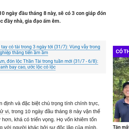
 10 ngày đầu tháng 8 này, sẽ có 3 con giáp đón
úc đầy nhà, gia đạo ấm êm.
n tay có tài trong 3 ngày tới (31/7): Vùng vẫy trong
CÓ T
 nghiệp thăng tiến ầm ầm
, đón lộc Thần Tài trong tuần mới (31/7 - 6/8):
anh bay cao, ước lộc có lộc
 định và đặc biệt chú trọng tính chính trực,
tử vi
, trong 10 ngày đầu tháng 8 này vận thế
hơn, khá có triển vọng. Họ vốn khiêm tốn
Tận mắt
g với người khác bởi sự độc lập của mình.