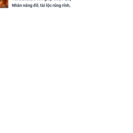
Nhân nâng đỡ, tài lộc rủng rỉnh,
yên tâm hưởng vinh hoa Phú
Quý