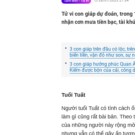
28/07/2023 21:34
Tâm linh - Tử vi
Tử vi con giáp dự đoán, trong
nhận cơn mưa tiền bạc, tài kh
3 con giáp trên đầu có lộc, trê
biển tiền, vận đỏ như son, sự
3 con giáp hưởng phúc Quan Âm
Kiếm được bộn của cải, công d
Tuổi Tuất
Người tuổi Tuất có tính cách ổn
làm gì cũng rất bài bản. Theo
của những người này rộng mở 
nhưng vẫn có thể gây ấn tượn