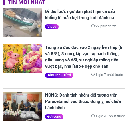
TIN MỚI NHẤT
Đi thu lưới, ngư dân phát hiện cá sấu
khổng lồ mắc kẹt trong lưới đánh cá
22 phút trước
Video
Trúng số độc đắc vào 2 ngày liên tiếp (6
và 8/8), 3 con giáp vạn sự hanh thông,
giàu sang vô đối, sự nghiệp thăng tiến
vượt bậc, nhà lầu xe đẹp chờ sẵn
1 giờ 7 phút trước
Tâm linh - Tử vi
NÓNG: Danh tính nhóm đối tượng trộn
Paracetamol vào thuốc Đông y, nổ chữa
bách bệnh
1 giờ 41 phút trước
Đời sống