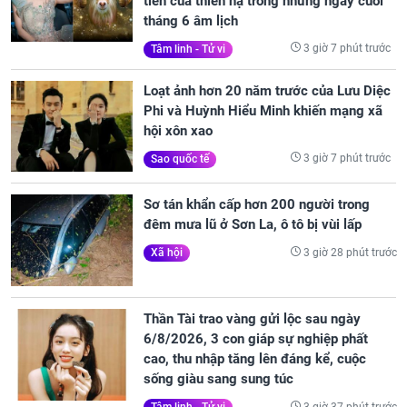
tiền của thiên hạ trong những ngày cuối
tháng 6 âm lịch
3 giờ 7 phút trước
Tâm linh - Tử vi
Loạt ảnh hơn 20 năm trước của Lưu Diệc
Phi và Huỳnh Hiểu Minh khiến mạng xã
hội xôn xao
3 giờ 7 phút trước
Sao quốc tế
Sơ tán khẩn cấp hơn 200 người trong
đêm mưa lũ ở Sơn La, ô tô bị vùi lấp
3 giờ 28 phút trước
Xã hội
Thần Tài trao vàng gửi lộc sau ngày
6/8/2026, 3 con giáp sự nghiệp phất
cao, thu nhập tăng lên đáng kể, cuộc
sống giàu sang sung túc
3 giờ 37 phút trước