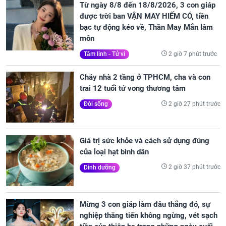
Từ ngày 8/8 đến 18/8/2026, 3 con giáp
được trời ban VẬN MAY HIẾM CÓ, tiền
bạc tự động kéo về, Thần May Mắn lâm
môn
2 giờ 7 phút trước
Tâm linh - Tử vi
Cháy nhà 2 tầng ở TPHCM, cha và con
trai 12 tuổi tử vong thương tâm
2 giờ 27 phút trước
Đời sống
Giá trị sức khỏe và cách sử dụng đúng
của loại hạt bình dân
2 giờ 37 phút trước
Dinh dưỡng
Mừng 3 con giáp làm đâu thắng đó, sự
nghiệp thăng tiến không ngừng, vét sạch