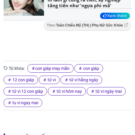
tăng tiến như 'ngựa phi mã'
Xem thêm
Theo
Toàn Chiêu Mỹ (TH) | Phụ Nữ Sức Khỏe
Từ khóa:
con giáp may mắn
con giáp
12 con giáp
tử vi
tử vi hằng ngày
tử vi 12 con giáp
tử vi hôm nay
tử vi ngày mai
tu vi ngay mai