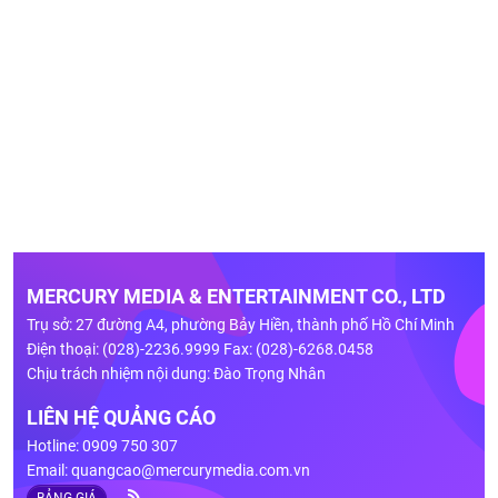
MERCURY MEDIA & ENTERTAINMENT CO., LTD
Trụ sở: 27 đường A4, phường Bảy Hiền, thành phố Hồ Chí Minh
Điện thoại: (028)-2236.9999 Fax: (028)-6268.0458
Chịu trách nhiệm nội dung: Đào Trọng Nhân
LIÊN HỆ QUẢNG CÁO
Hotline: 0909 750 307
Email:
quangcao@mercurymedia.com.vn
BẢNG GIÁ