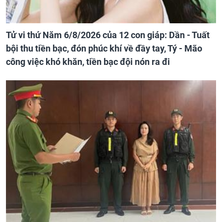
Tử vi thứ Năm 6/8/2026 của 12 con giáp: Dần - Tuất
bội thu tiền bạc, đón phúc khí về đầy tay, Tý - Mão
công việc khó khăn, tiền bạc đội nón ra đi