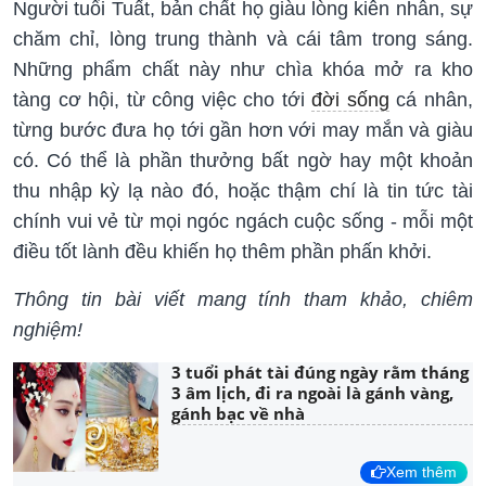
Người tuổi Tuất, bản chất họ giàu lòng kiên nhẫn, sự
chăm chỉ, lòng trung thành và cái tâm trong sáng.
Những phẩm chất này như chìa khóa mở ra kho
tàng cơ hội, từ công việc cho tới
đời sống
cá nhân,
từng bước đưa họ tới gần hơn với may mắn và giàu
có. Có thể là phần thưởng bất ngờ hay một khoản
thu nhập kỳ lạ nào đó, hoặc thậm chí là tin tức tài
chính vui vẻ từ mọi ngóc ngách cuộc sống - mỗi một
điều tốt lành đều khiến họ thêm phần phấn khởi.
Thông tin bài viết mang tính tham khảo, chiêm
nghiệm!
3 tuổi phát tài đúng ngày rằm tháng
3 âm lịch, đi ra ngoài là gánh vàng,
gánh bạc về nhà
Xem thêm