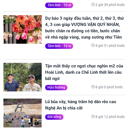
2 giờ 39 phút trước
Tâm linh - Tử vi
Dự báo 3 ngày đầu tuần, thứ 2, thứ 3, thứ
4, 3 con giáp VƯỢNG VẬN QUÝ NHÂN,
bước chân ra đường có tiền, bước chân
về nhà ngập vàng, sung sướng như Tiên
4 giờ 51 phút trước
Tâm linh - Tử vi
Tận mắt thấy cơ ngơi chục nghìn m2 của
Hoài Linh, danh ca Chế Linh thốt lên câu
bất ngờ
8 giờ 0 phút trước
Hậu trường
Lũ bủa vây, hàng trăm hộ dân rẻo cao
Nghệ An bị chia cắt
8 giờ 12 phút trước
Đời sống