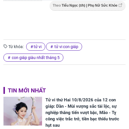
Theo
Tiểu Ngọc (t/h) | Phụ Nữ Sức Khỏe
Từ khóa:
tử vi
tử vi con giáp
con giáp giàu nhất tháng 5
TIN MỚI NHẤT
Tử vi thứ Hai 10/8/2026 của 12 con
giáp: Dần - Mùi vượng sắc tài lộc, sự
nghiệp thăng tiến vượt bậc, Mão - Tỵ
công việc trắc trở, tiền bạc thiếu trước
hụt sau