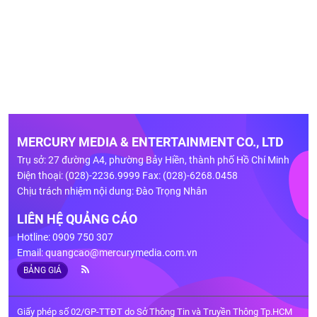
MERCURY MEDIA & ENTERTAINMENT CO., LTD
Trụ sở: 27 đường A4, phường Bảy Hiền, thành phố Hồ Chí Minh
Điện thoại: (028)-2236.9999 Fax: (028)-6268.0458
Chịu trách nhiệm nội dung: Đào Trọng Nhân
LIÊN HỆ QUẢNG CÁO
Hotline: 0909 750 307
Email:
quangcao@mercurymedia.com.vn
BẢNG GIÁ
Giấy phép số 02/GP-TTĐT do Sở Thông Tin và Truyền Thông Tp.HCM