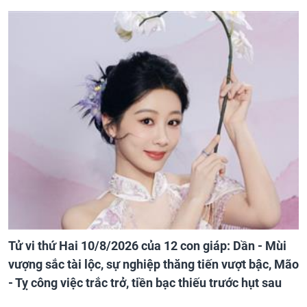
Tử vi thứ Hai 10/8/2026 của 12 con giáp: Dần - Mùi
vượng sắc tài lộc, sự nghiệp thăng tiến vượt bậc, Mão
- Tỵ công việc trắc trở, tiền bạc thiếu trước hụt sau