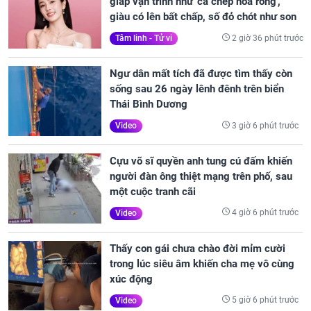
giáp vận trình như 'cá chép hóa rồng',
giàu có lên bất chấp, số đỏ chót như son
2 giờ 36 phút trước
Tâm linh - Tử vi
Ngư dân mất tích đã được tìm thấy còn
sống sau 26 ngày lênh đênh trên biển
Thái Bình Dương
3 giờ 6 phút trước
Video
Cựu võ sĩ quyền anh tung cú đấm khiến
người đàn ông thiệt mạng trên phố, sau
một cuộc tranh cãi
4 giờ 6 phút trước
Video
Thấy con gái chưa chào đời mỉm cười
trong lúc siêu âm khiến cha mẹ vô cùng
xúc động
5 giờ 6 phút trước
Video