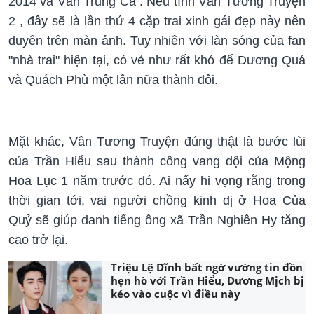
2014 và Vân Trung Ca . Nếu tính Vân Tương Truyện
2 , đây sẽ là lần thứ 4 cặp trai xinh gái đẹp này nên
duyên trên màn ảnh. Tuy nhiên với làn sóng của fan
"nhà trai" hiện tại, có vẻ như rất khó để Dương Quá
và Quách Phù một lần nữa thành đôi.
Mặt khác, Vân Tương Truyện đúng thật là bước lùi
của Trần Hiểu sau thành công vang dội của Mộng
Hoa Lục 1 năm trước đó. Ai nấy hi vọng rằng trong
thời gian tới, vai người chồng kinh dị ở Hoa Của
Quỷ sẽ giúp danh tiếng ông xã Trần Nghiên Hy tăng
cao trở lại.
Triệu Lệ Dĩnh bất ngờ vướng tin đồn
hẹn hò với Trần Hiểu, Dương Mịch bị
kéo vào cuộc vì điều này