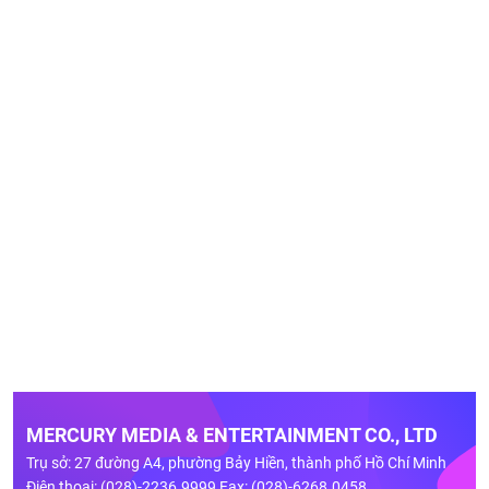
MERCURY MEDIA & ENTERTAINMENT CO., LTD
Trụ sở: 27 đường A4, phường Bảy Hiền, thành phố Hồ Chí Minh
Điện thoại: (028)-2236.9999 Fax: (028)-6268.0458