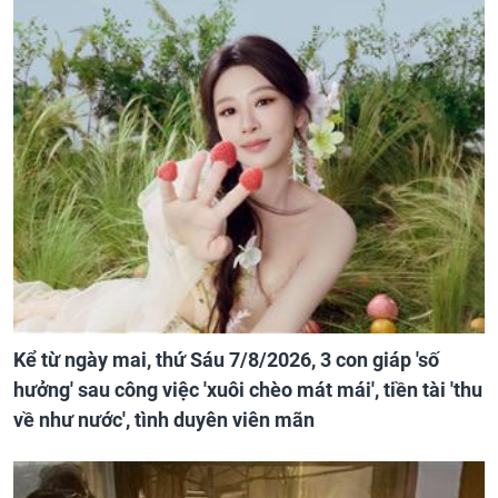
Kể từ ngày mai, thứ Sáu 7/8/2026, 3 con giáp 'số
hưởng' sau công việc 'xuôi chèo mát mái', tiền tài 'thu
về như nước', tình duyên viên mãn