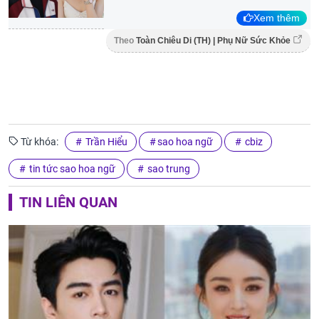
Xem thêm
Theo
Toàn Chiêu Di (TH) | Phụ Nữ Sức Khỏe
Từ khóa:
Trần Hiểu
sao hoa ngữ
cbiz
tin tức sao hoa ngữ
sao trung
TIN LIÊN QUAN