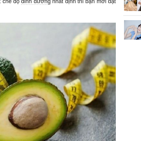
ột chế độ
dinh dưỡng
nhất định thì bạn mới đạt