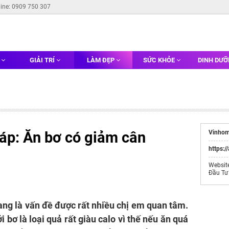
line: 0909 750 307
G
GIẢI TRÍ
LÀM ĐẸP
SỨC KHỎE
DINH DƯ
áp: Ăn bơ có giảm cân
Vinhom
https:/
Websit
Đầu Tư
ng là vấn đề được rất nhiều chị em quan tâm.
 bơ là loại quả rất giàu calo vì thế nếu ăn quá