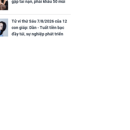
gặp tai nạn, phải khâu 50 mũi
Tử vi thứ Sáu 7/8/2026 của 12
con giáp: Dần - Tuất tiền bạc
đầy túi, sự nghiệp phát triển
hưng thịnh, Mão - Thân tài lộc
ảm đạm, mọi sự khó thành công
mỹ mãn