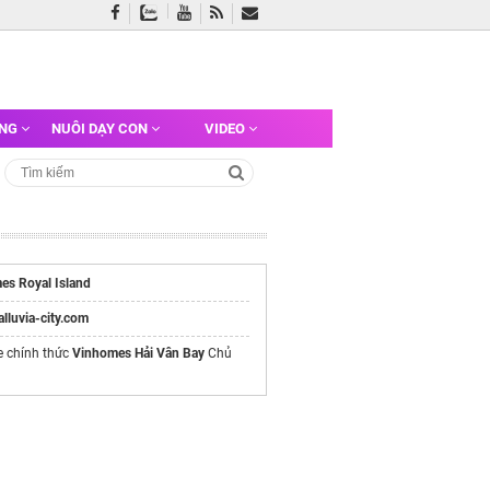
ỠNG
NUÔI DẠY CON
VIDEO
es Royal Island
/alluvia-city.com
e chính thức
Vinhomes Hải Vân Bay
Chủ