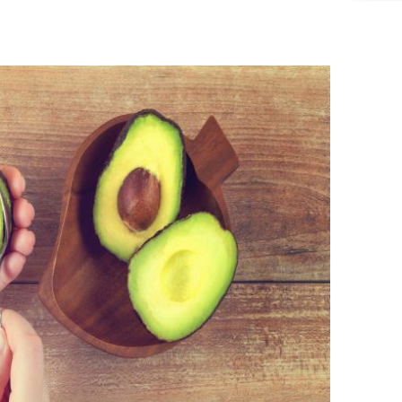
Không ng
vài nghìn
nhiều cô
cho sức 
Tử vi th
7/8/2026
giáp: Dần
bạc đầy 
phát tri
Mão - Th
đạm, mọi
công mỹ