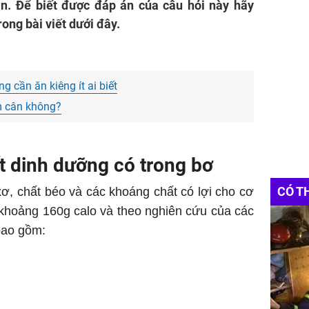
ân. Để biết được đáp án của câu hỏi này hãy
rong bài viết dưới đây.
 cần ăn kiêng ít ai biết
m cân không?
 dinh dưỡng có trong bơ
CÓ T
 xơ, chất béo và các khoáng chất có lợi cho cơ
 khoảng 160g calo và theo nghiên cứu của các
bao gồm: