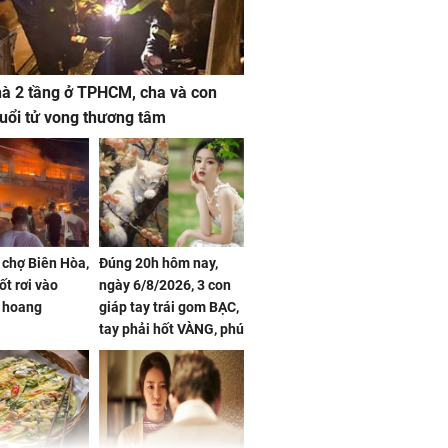
à 2 tầng ở TPHCM, cha và con
 tuổi tử vong thương tâm
 chợ Biên Hòa,
Đúng 20h hôm nay,
ốt rơi vào
ngày 6/8/2026, 3 con
 hoang
giáp tay trái gom BẠC,
tay phải hốt VÀNG, phú
quý ngập nhà, của cải
chất đầy kho