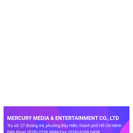
MERCURY MEDIA & ENTERTAINMENT CO., LTD
Trụ sở: 27 đường A4, phường Bảy Hiền, thành phố Hồ Chí Minh
Điện thoại: (028)-2236.9999 Fax: (028)-6268.0458