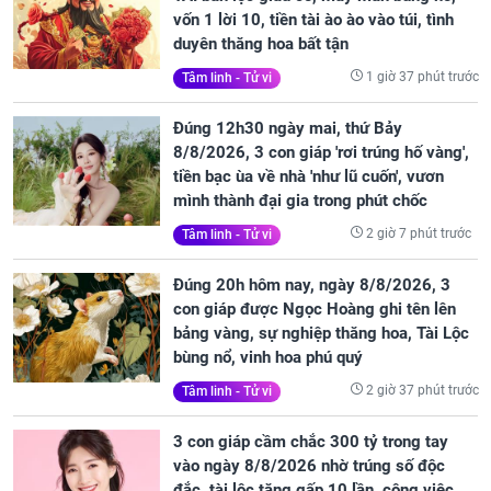
vốn 1 lời 10, tiền tài ào ào vào túi, tình
duyên thăng hoa bất tận
1 giờ 37 phút trước
Tâm linh - Tử vi
Đúng 12h30 ngày mai, thứ Bảy
8/8/2026, 3 con giáp 'rơi trúng hố vàng',
tiền bạc ùa về nhà 'như lũ cuốn', vươn
mình thành đại gia trong phút chốc
2 giờ 7 phút trước
Tâm linh - Tử vi
Đúng 20h hôm nay, ngày 8/8/2026, 3
con giáp được Ngọc Hoàng ghi tên lên
bảng vàng, sự nghiệp thăng hoa, Tài Lộc
bùng nổ, vinh hoa phú quý
2 giờ 37 phút trước
Tâm linh - Tử vi
3 con giáp cầm chắc 300 tỷ trong tay
vào ngày 8/8/2026 nhờ trúng số độc
đắc, tài lộc tăng gấp 10 lần, công việc