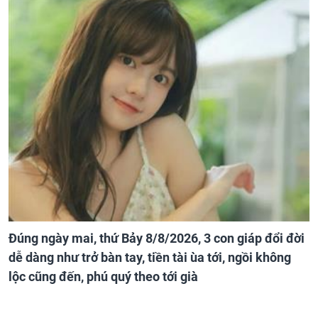
Đúng ngày mai, thứ Bảy 8/8/2026, 3 con giáp đổi đời
dễ dàng như trở bàn tay, tiền tài ùa tới, ngồi không
lộc cũng đến, phú quý theo tới già