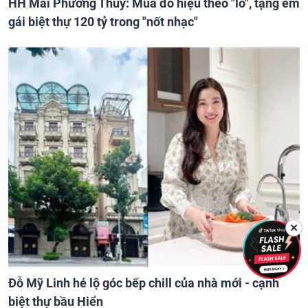
HH Mai Phương Thúy: Mua đồ hiệu theo "lô", tặng em
gái biệt thự 120 tỷ trong "nốt nhạc"
✕
Đỗ Mỹ Linh hé lộ góc bếp chill của nhà mới - cạnh
biệt thự bầu Hiển