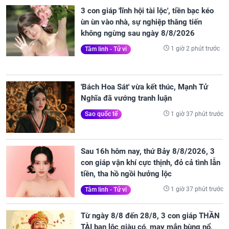
3 con giáp 'lĩnh hội tài lộc', tiền bạc kéo
ùn ùn vào nhà, sự nghiệp thăng tiến
không ngừng sau ngày 8/8/2026
1 giờ 2 phút trước
Tâm linh - Tử vi
'Bách Hoa Sát' vừa kết thúc, Mạnh Tử
Nghĩa đã vướng tranh luận
1 giờ 37 phút trước
Sao quốc tế
Sau 16h hôm nay, thứ Bảy 8/8/2026, 3
con giáp vận khí cực thịnh, đỏ cả tình lẫn
tiền, tha hồ ngồi hưởng lộc
1 giờ 37 phút trước
Tâm linh - Tử vi
Từ ngày 8/8 đến 28/8, 3 con giáp THẦN
TÀI ban lộc giàu có, may mắn bùng nổ,