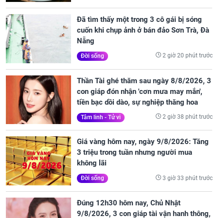
Đã tìm thấy một trong 3 cô gái bị sóng
cuốn khi chụp ảnh ở bán đảo Sơn Trà, Đà
Nẵng
2 giờ 20 phút trước
Đời sống
Thần Tài ghé thăm sau ngày 8/8/2026, 3
con giáp đón nhận 'cơn mưa may mắn',
tiền bạc dồi dào, sự nghiệp thăng hoa
2 giờ 38 phút trước
Tâm linh - Tử vi
Giá vàng hôm nay, ngày 9/8/2026: Tăng
3 triệu trong tuần nhưng người mua
không lãi
3 giờ 33 phút trước
Đời sống
Đúng 12h30 hôm nay, Chủ Nhật
9/8/2026, 3 con giáp tài vận hanh thông,