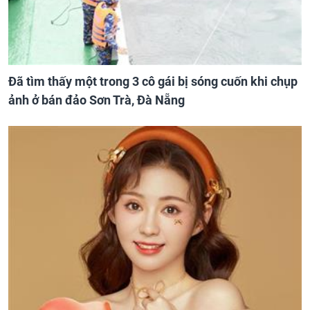
Đã tìm thấy một trong 3 cô gái bị sóng cuốn khi chụp
ảnh ở bán đảo Sơn Trà, Đà Nẵng