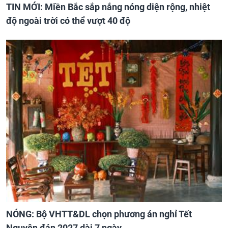
TIN MỚI: Miền Bắc sắp nắng nóng diện rộng, nhiệt
độ ngoài trời có thể vượt 40 độ
NÓNG: Bộ VHTT&DL chọn phương án nghỉ Tết
Nguyên đán 2027 dài 7 ngày