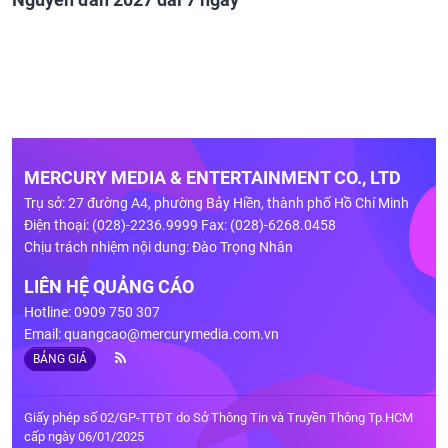
MERCURY MEDIA & ENTERTAINMENT CO., LTD
Trụ sở: 27 đường A4, phường Bảy Hiền, thành phố Hồ Chí Minh
Điện thoại: (028)-2236.9999 Fax: (028)-6268.0458
Chịu trách nhiệm nội dung: Đào Trọng Nhân
LIÊN HỆ QUẢNG CÁO
Hotline: 0909 750 307
Email:
quangcao@mercurymedia.com.vn
BẢNG GIÁ
Giấy phép số 02/GP-TTĐT do Sở Thông Tin và Truyền Thông Tp.HCM
cấp ngày 06/01/2025