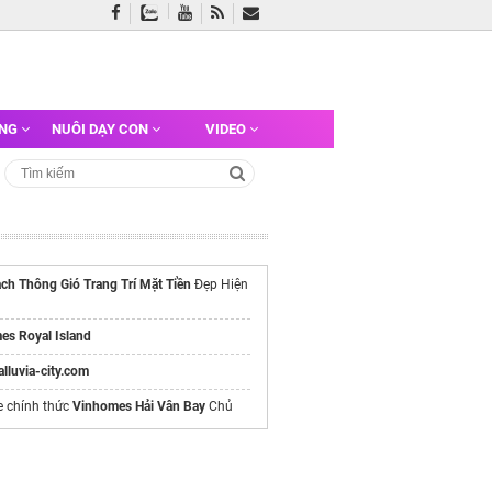
ỠNG
NUÔI DẠY CON
VIDEO
ch Thông Gió Trang Trí Mặt Tiền
Đẹp Hiện
es Royal Island
/alluvia-city.com
e chính thức
Vinhomes Hải Vân Bay
Chủ
a Dekton chính hãng