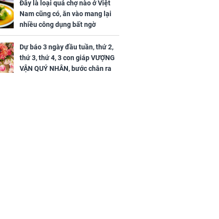
Đây là loại quả chợ nào ở Việt
36 tuổi
Nam cũng có, ăn vào mang lại
nhiều công dụng bất ngờ
Dự báo 3 ngày đầu tuần, thứ 2,
thứ 3, thứ 4, 3 con giáp VƯỢNG
VẬN QUÝ NHÂN, bước chân ra
đường có tiền, bước chân về
nhà ngập vàng, sung sướng như
Tiên