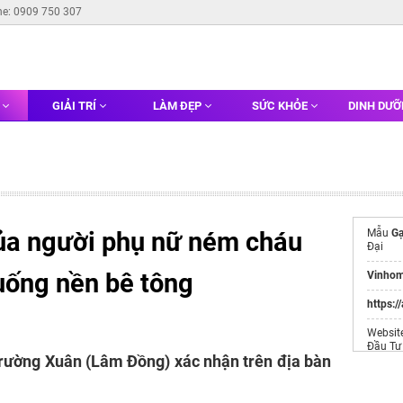
ne: 0909 750 307
G
GIẢI TRÍ
LÀM ĐẸP
SỨC KHỎE
DINH DƯ
của người phụ nữ ném cháu
Mẫu
Gạ
Đại
uống nền bê tông
Vinhom
https:/
Websit
Đầu Tư
rường Xuân (Lâm Đồng) xác nhận trên địa bàn
máy cư