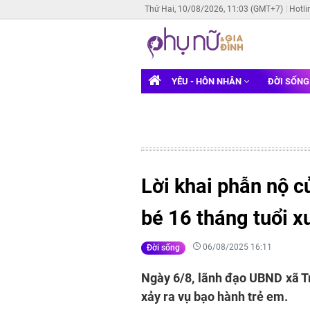
Thứ Hai, 10/08/2026, 11:03 (GMT+7)
Hotli
YÊU - HÔN NHÂN
ĐỜI SỐN
Lời khai phẫn nộ 
bé 16 tháng tuổi x
06/08/2025 16:11
Đời sống
Ngày 6/8, lãnh đạo UBND xã T
xảy ra vụ bạo hành trẻ em.