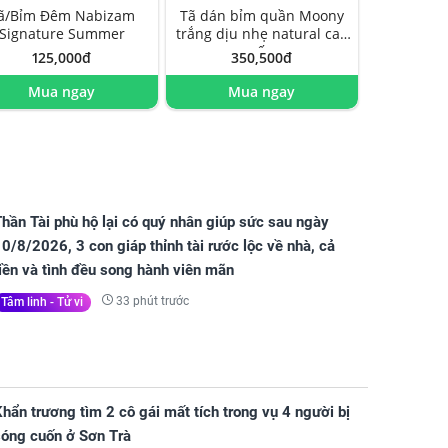
ã/Bỉm Đêm Nabizam
Tã dán bỉm quần Moony
Signature Summer
trắng dịu nhẹ natural cao
cấp
125,000đ
350,500đ
Mua ngay
Mua ngay
hần Tài phù hộ lại có quý nhân giúp sức sau ngày
0/8/2026, 3 con giáp thỉnh tài rước lộc về nhà, cả
iền và tình đều song hành viên mãn
33 phút trước
Tâm linh - Tử vi
hẩn trương tìm 2 cô gái mất tích trong vụ 4 người bị
sóng cuốn ở Sơn Trà