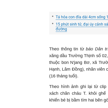
Tá hỏa con đỉa dài 4cm sống 
15 phút sinh tử, đại úy cảnh sá
đường
Theo thông tin từ
báo Dân trí
xăng dầu Trường Thịnh số 02,
thuộc bon N'jang Bơ, xã Trườn
Hạnh, Lâm Đồng), nhân viên c
(16 tháng tuổi).
Theo hình ảnh ghi lại từ clip
xách chân cháu T. khỏi gh
khiến bé bị bầm tím hai bên g