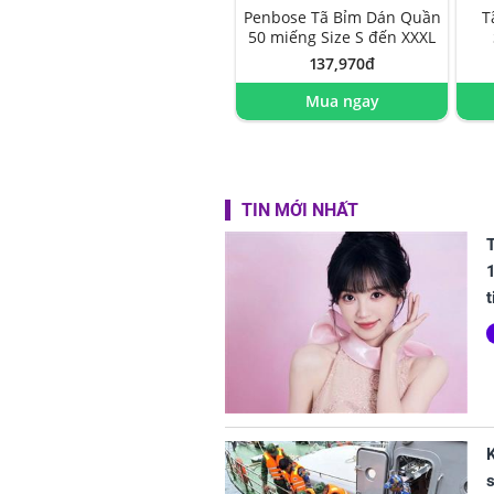
Penbose Tã Bỉm Dán Quần
T
50 miếng Size S đến XXXL
137,970đ
Mua ngay
TIN MỚI NHẤT
T
1
t
K