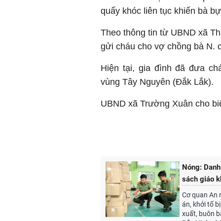
quấy khóc liên tục khiến bà bự
Theo thông tin từ UBND xã Th
gửi cháu cho vợ chồng bà N. 
Hiện tại, gia đình đã đưa c
vùng Tây Nguyên (Đắk Lắk).
UBND xã Trường Xuân cho biết 
Nóng: Danh 
sách giáo k
Cơ quan An n
án, khởi tố 
xuất, buôn b