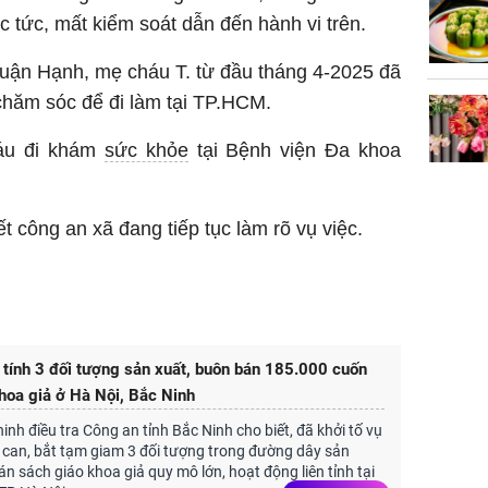
trẻ kém 
c tức, mất kiểm soát dẫn đến hành vi trên.
uận Hạnh, mẹ cháu T. từ đầu tháng 4-2025 đã
chăm sóc để đi làm tại TP.HCM.
háu đi khám
sức khỏe
tại Bệnh viện Đa khoa
công an xã đang tiếp tục làm rõ vụ việc.
tính 3 đối tượng sản xuất, buôn bán 185.000 cuốn
hoa giả ở Hà Nội, Bắc Ninh
inh điều tra Công an tỉnh Bắc Ninh cho biết, đã khởi tố vụ
bị can, bắt tạm giam 3 đối tượng trong đường dây sản
án sách giáo khoa giả quy mô lớn, hoạt động liên tỉnh tại