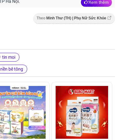
TP Hà Nội.
Xem thêm
Theo
Minh Thư (TH) | Phụ Nữ Sức Khỏe
tin moi
 nền bê tông