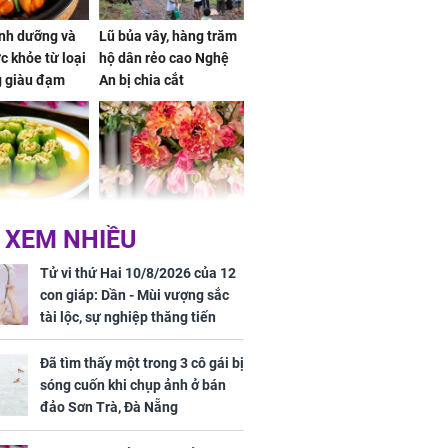
dinh dưỡng và
Lũ bủa vây, hàng trăm
ức khỏe từ loại
hộ dân rẻo cao Nghệ
g giàu đạm
An bị chia cắt
oại quả chợ
Dự báo 3 ngày đầu
 XEM NHIỀU
ệt Nam cũng
tuần, thứ 2, thứ 3, thứ
ào mang lại
4, 3 con giáp VƯỢNG
Tử vi thứ Hai 10/8/2026 của 12
ng dụng bất
VẬN QUÝ NHÂN, bước
con giáp: Dần - Mùi vượng sắc
chân ra đường có tiền,
tài lộc, sự nghiệp thăng tiến
bước chân về nhà
vượt bậc, Mão - Tỵ công việc
ngập vàng, sung
trắc trở, tiền bạc thiếu trước hụt
Đã tìm thấy một trong 3 cô gái bị
sướng như Tiên
sau
sóng cuốn khi chụp ảnh ở bán
 mỹ nhân Hồng
đảo Sơn Trà, Đà Nẵng
uan Chi Lâm
tin yêu trai