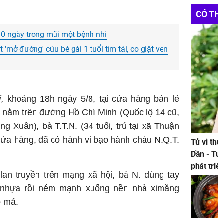
Bê tông
CÓ T
đánh b
May ng
10 ngày trong mũi một bệnh nhi
t 'mở đường' cứu bé gái 1 tuổi tím tái, co giật ven
,
khoảng 18h ngày 5/8, tại cửa hàng bán lẻ
 nằm trên đường Hồ Chí Minh (Quốc lộ 14 cũ,
g Xuân), bà T.T.N. (34 tuổi, trú tại xã Thuận
ửa hàng, đã có hành vi bạo hành cháu N.Q.T.
Tử vi t
Dần - T
phát tr
 lan truyền trên mạng xã hội, bà N. dùng tay
ảm đạm
ế nhựa rồi ném mạnh xuống nền nhà ximăng
ò má.