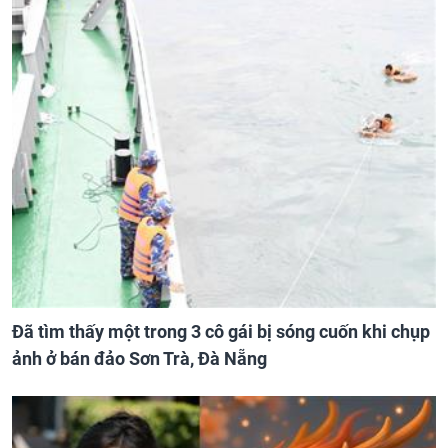
Đã tìm thấy một trong 3 cô gái bị sóng cuốn khi chụp
ảnh ở bán đảo Sơn Trà, Đà Nẵng