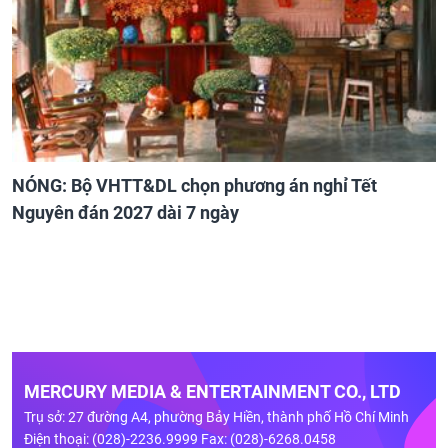
NÓNG: Bộ VHTT&DL chọn phương án nghỉ Tết
Nguyên đán 2027 dài 7 ngày
MERCURY MEDIA & ENTERTAINMENT CO., LTD
Trụ sở: 27 đường A4, phường Bảy Hiền, thành phố Hồ Chí Minh
Điện thoại: (028)-2236.9999 Fax: (028)-6268.0458