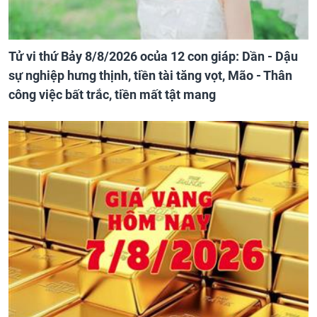
Tử vi thứ Bảy 8/8/2026 ocủa 12 con giáp: Dần - Dậu
sự nghiệp hưng thịnh, tiền tài tăng vọt, Mão - Thân
công việc bất trắc, tiền mất tật mang