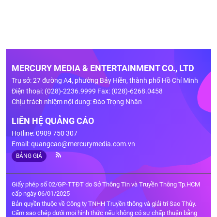
MERCURY MEDIA & ENTERTAINMENT CO., LTD
Trụ sở: 27 đường A4, phường Bảy Hiền, thành phố Hồ Chí Minh
Điện thoại: (028)-2236.9999 Fax: (028)-6268.0458
Chịu trách nhiệm nội dung: Đào Trọng Nhân
LIÊN HỆ QUẢNG CÁO
Hotline: 0909 750 307
Email:
quangcao@mercurymedia.com.vn
BẢNG GIÁ
Giấy phép số 02/GP-TTĐT do Sở Thông Tin và Truyền Thông Tp.HCM
cấp ngày 06/01/2025
Bản quyền thuộc về Công ty TNHH Truyền thông và giải trí Sao Thủy.
Cấm sao chép dưới mọi hình thức nếu không có sự chấp thuận bằng