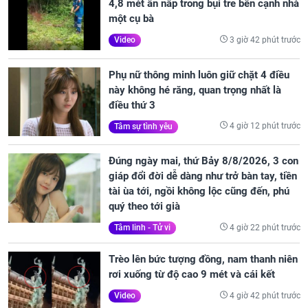
4,8 mét ẩn nấp trong bụi tre bên cạnh nhà
một cụ bà
3 giờ 42 phút trước
Video
Phụ nữ thông minh luôn giữ chặt 4 điều
này không hé răng, quan trọng nhất là
điều thứ 3
4 giờ 12 phút trước
Tâm sự tình yêu
Đúng ngày mai, thứ Bảy 8/8/2026, 3 con
giáp đổi đời dễ dàng như trở bàn tay, tiền
tài ùa tới, ngồi không lộc cũng đến, phú
quý theo tới già
4 giờ 22 phút trước
Tâm linh - Tử vi
Trèo lên bức tượng đồng, nam thanh niên
rơi xuống từ độ cao 9 mét và cái kết
4 giờ 42 phút trước
Video