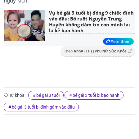
nguy kịch.
Vụ bé gái 3 tuổi bị đóng 9 chiếc đinh
vào đầu: Bố ruột Nguyễn Trung
Huyên không dám tin con mình lại
là kẻ bạo hành
Xem thêm
Theo
AnnA (TH) | Phụ Nữ Sức Khỏe
Từ khóa:
bé gái 3 tuổi
bé gái 3 tuổi bị bạo hành
bé gái 3 tuổi bị đinh găm vào đầu