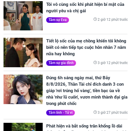
Tôi vô cùng sốc khi phát hiện bí mật của
người yêu và chị gái
2 giờ 12 phút trước
Tâm sự Eva
Tiết lộ sốc của mẹ chồng khiến tôi không
biết có nên tiếp tục cuộc hôn nhân 7 năm
nữa hay không
3 giờ 12 phút trước
Tâm sự gia đình
Đúng 6h sáng ngày mai, thứ Bảy
8/8/2026, Thần Tài chỉ đích danh 3 con
giáp 'rơi trúng hố vàng', tiền bạc ùa về
nhà 'như lũ cuốn', vươn mình thành đại gia
trong phút chốc
3 giờ 27 phút trước
Tâm linh - Tử vi
Phát hiện và bắt sống trăn khổng lồ dài