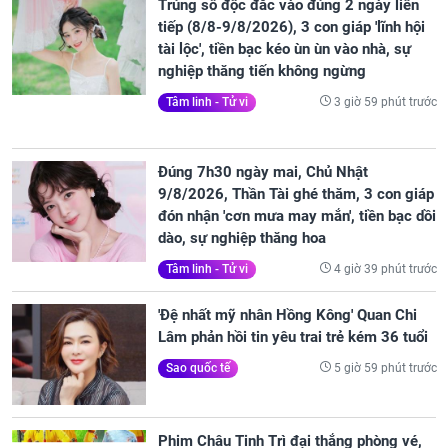
Trúng số độc đắc vào đúng 2 ngày liên
tiếp (8/8-9/8/2026), 3 con giáp 'lĩnh hội
tài lộc', tiền bạc kéo ùn ùn vào nhà, sự
nghiệp thăng tiến không ngừng
3 giờ 59 phút trước
Tâm linh - Tử vi
Đúng 7h30 ngày mai, Chủ Nhật
9/8/2026, Thần Tài ghé thăm, 3 con giáp
đón nhận 'cơn mưa may mắn', tiền bạc dồi
dào, sự nghiệp thăng hoa
4 giờ 39 phút trước
Tâm linh - Tử vi
'Đệ nhất mỹ nhân Hồng Kông' Quan Chi
Lâm phản hồi tin yêu trai trẻ kém 36 tuổi
5 giờ 59 phút trước
Sao quốc tế
Phim Châu Tinh Trì đại thắng phòng vé,