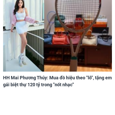
HH Mai Phương Thúy: Mua đồ hiệu theo "lô", tặng em
gái biệt thự 120 tỷ trong "nốt nhạc"