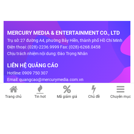
MERCURY MEDIA & ENTERTAINMENT CO., LTD
Trụ sở: 27 đường A4, phường Bảy Hiền, thành phố Hồ Chí Minh
Điện thoại: (028)-2236.9999 Fax: (028)-6268.0458
Chịu trách nhiệm nội dung: Đào Trọng Nhân
LIÊN HỆ QUẢNG CÁO
Hotline: 0909 750 307
Email:
quangcao@mercurymedia.com.vn
BẢNG GIÁ
Trang chủ
Tin hot
Mã giảm giá
Chủ đề
Chuyên mục
Giấy phép số 02/GP-TTĐT do Sở Thông Tin và Truyền Thông Tp.HCM
cấp ngày 06/01/2025
Bản quyền thuộc về Công ty TNHH Truyền thông và giải trí Sao Thủy.
Cấm sao chép dưới mọi hình thức nếu không có sự chấp thuận bằng
văn bản.