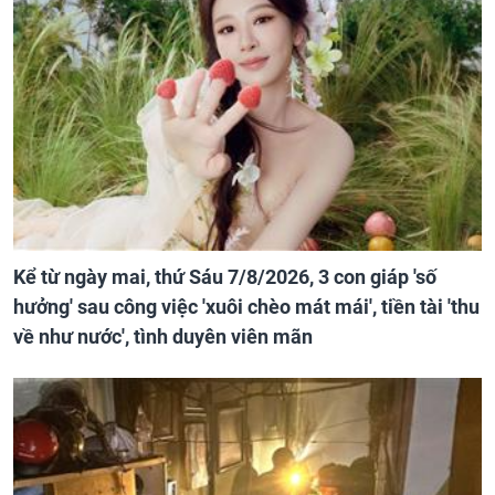
Kể từ ngày mai, thứ Sáu 7/8/2026, 3 con giáp 'số
hưởng' sau công việc 'xuôi chèo mát mái', tiền tài 'thu
về như nước', tình duyên viên mãn