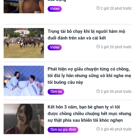
2 giờ 20 phút trước
Video
Trọng tài bỏ chạy khi bị người hâm mộ
đuổi đánh trên sân và cái kết
3 giờ 20 phút trước
Video
Phát hiện vợ giấu chuyện từng có chồng,
tôi đòi ly hôn nhưng sững sờ khi nghe mẹ
tôi buông câu này
3 giờ 30 phút trước
Tâm sự
Kết hôn 3 năm, bạn bè ghen tỵ vì tôi
được chồng chiều chuộng hết mực nhưng
sự thật phía sau khiến tôi khóc nghẹn
3 giờ 40 phút trước
Tâm sự gia đình