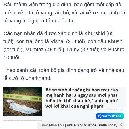
Sáu thành viên trong gia đình, bao gồm một cặp đôi
mới cưới, đã
tử vong
tại chỗ, và tài xế xe ba bánh đã
tử vong trong quá trình điều trị.
Các nạn nhân đã được xác định là Khurshid (65
tuổi), con trai ông là Vishal (25 tuổi), con dâu Khushi
(22 tuổi), Mumtaz (45 tuổi), Ruby (32 tuổi) và Bushra
10 tuổi.
Theo cảnh sát, toàn bộ gia đình đang trở về nhà sau
lễ cưới ở Jharkhand.
Bé sơ sinh 4 tháng bị bạn trai của
mẹ hành hạ: 3 ngày sau mới phát
hiện thi thể cháu bé, 'lạnh người'
với lời khai của nghi phạm
Xem thêm
Theo
Minh Thư | Phụ Nữ Sức Khỏe | India Today