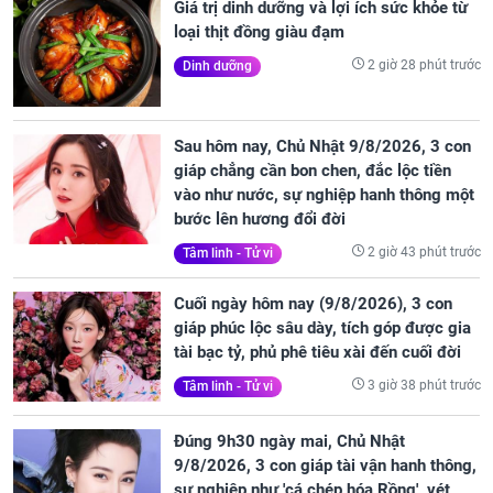
Giá trị dinh dưỡng và lợi ích sức khỏe từ
loại thịt đồng giàu đạm
2 giờ 28 phút trước
Dinh dưỡng
Sau hôm nay, Chủ Nhật 9/8/2026, 3 con
giáp chẳng cần bon chen, đắc lộc tiền
vào như nước, sự nghiệp hanh thông một
bước lên hương đổi đời
2 giờ 43 phút trước
Tâm linh - Tử vi
Cuối ngày hôm nay (9/8/2026), 3 con
giáp phúc lộc sâu dày, tích góp được gia
tài bạc tỷ, phủ phê tiêu xài đến cuối đời
3 giờ 38 phút trước
Tâm linh - Tử vi
Đúng 9h30 ngày mai, Chủ Nhật
9/8/2026, 3 con giáp tài vận hanh thông,
sự nghiệp như 'cá chép hóa Rồng', vét