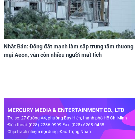
Nhật Bản: Động đất mạnh làm sập trung tâm thương
mại Aeon, vẫn còn nhiều người mất tích
MERCURY MEDIA & ENTERTAINMENT CO., LTD
Trụ sở: 27 đường A4, phường Bảy Hiền, thành phố Hồ Chí Minh
Điện thoại: (028)-2236.9999 Fax: (028)-6268.0458
Chịu trách nhiệm nội dung: Đào Trọng Nhân