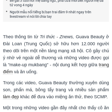
Bé gái 3 tuổi nói 'mẹ đang ngủ', phá cửa mới biết người mẹ đã
tử vong 4 ngày
Người mẫu nổi tiếng bị bạn trai đâm 9 nhát ngay trên
livestream vì nói lời chia tay
Theo thông tin từ
Tri thức - Znews,
Guava Beauty ở
Đài Loan (Trung Quốc) sở hữu hơn 12.000 người
theo dõi trên một nền tảng mạng xã hội. Cô gây chú
ý nhờ vẻ ngoài dễ thương và những video được gọi
là "make-up mukbang" - nội dung kết hợp giữa
trang
điểm
và ăn uống.
Trong các video, Guava Beauty thường xuyên dùng
son, phấn má, bông tẩy trang và nhiều sản phẩm
làm đẹp
khác để đưa vào miệng ăn thử, theo SCMP.
Một trong những video gần đây nhất cho thấy cô ăn