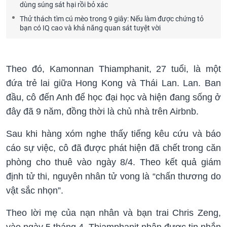
dùng súng sát hại rồi bỏ xác
Thử thách tìm cú mèo trong 9 giây: Nếu làm được chứng tỏ
bạn có IQ cao và khả năng quan sát tuyệt vời
Theo đó, Kamonnan Thiamphanit, 27 tuổi, là một
đứa trẻ lai giữa Hong Kong và Thái Lan. Lan. Ban
đầu, cô đến Anh để học đại học và hiện đang sống ở
đây đã 9 năm, đồng thời là chủ nhà trên Airbnb.
Sau khi hàng xóm nghe thấy tiếng kêu cứu và báo
cáo sự việc, cô đã được phát hiện đã chết trong căn
phòng cho thuê vào ngày 8/4. Theo kết quả giám
định tử thi, nguyên nhân tử vong là “chấn thương do
vật sắc nhọn”.
Theo lời mẹ của nạn nhân và bạn trai Chris Zeng,
vào ngày 5 tháng 4, Thiamphanit nhận được tin nhắn