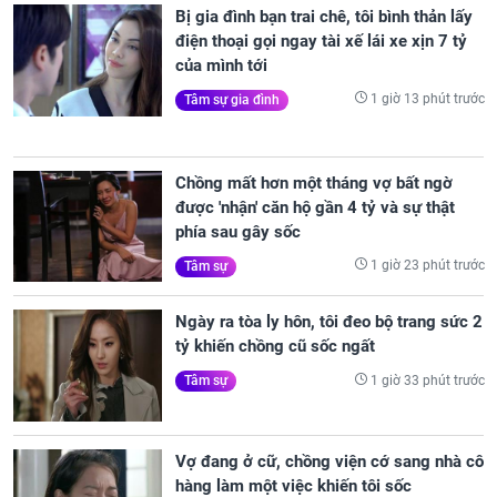
Bị gia đình bạn trai chê, tôi bình thản lấy
điện thoại gọi ngay tài xế lái xe xịn 7 tỷ
của mình tới
1 giờ 13 phút trước
Tâm sự gia đình
Chồng mất hơn một tháng vợ bất ngờ
được 'nhận' căn hộ gần 4 tỷ và sự thật
phía sau gây sốc
1 giờ 23 phút trước
Tâm sự
Ngày ra tòa ly hôn, tôi đeo bộ trang sức 2
tỷ khiến chồng cũ sốc ngất
1 giờ 33 phút trước
Tâm sự
Vợ đang ở cữ, chồng viện cớ sang nhà cô
hàng làm một việc khiến tôi sốc