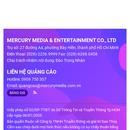
MERCURY MEDIA & ENTERTAINMENT CO., LTD
Trụ sở: 27 đường A4, phường Bảy Hiền, thành phố Hồ Chí Minh
Điện thoại: (028)-2236.9999 Fax: (028)-6268.0458
Chịu trách nhiệm nội dung: Đào Trọng Nhân
LIÊN HỆ QUẢNG CÁO
Hotline: 0909 750 307
Email:
quangcao@mercurymedia.com.vn
BẢNG GIÁ
Giấy phép số 02/GP-TTĐT do Sở Thông Tin và Truyền Thông Tp.HCM
cấp ngày 06/01/2025
Bản quyền thuộc về Công ty TNHH Truyền thông và giải trí Sao Thủy.
Cấm sao chép dưới mọi hình thức nếu không có sự chấp thuận bằng