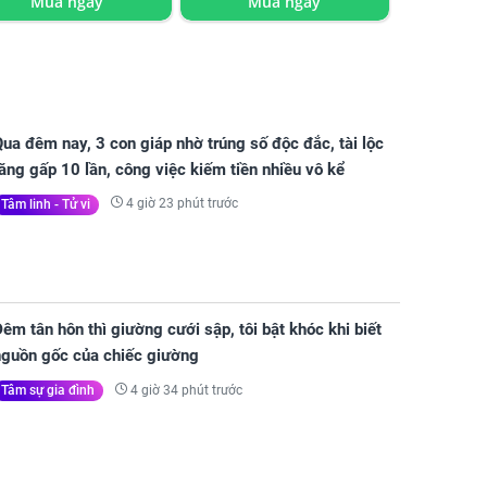
Mua ngay
Mua ngay
ua đêm nay, 3 con giáp nhờ trúng số độc đắc, tài lộc
ăng gấp 10 lần, công việc kiếm tiền nhiều vô kể
4 giờ 23 phút trước
Tâm linh - Tử vi
êm tân hôn thì giường cưới sập, tôi bật khóc khi biết
nguồn gốc của chiếc giường
4 giờ 34 phút trước
Tâm sự gia đình