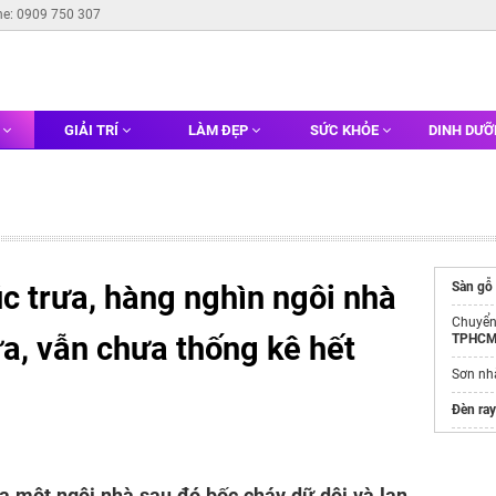
ne: 0909 750 307
G
GIẢI TRÍ
LÀM ĐẸP
SỨC KHỎE
DINH DƯ
c trưa, hàng nghìn ngôi nhà
Sàn gỗ
Chuyển
ửa, vẫn chưa thống kê hết
TPHC
Sơn n
Đèn ra
Quỹ c
Xanh
a một ngôi nhà sau đó bốc cháy dữ dội và lan