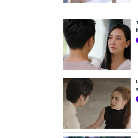
h
L
s