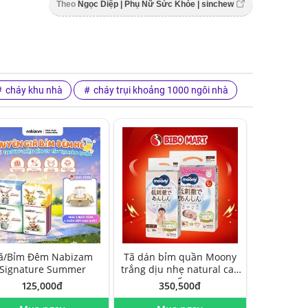
Theo
Ngọc Diệp | Phụ Nữ Sức Khỏe | sinchew
cháy khu nhà
cháy trụi khoảng 1000 ngôi nhà
ã/Bỉm Đêm Nabizam
Tã dán bỉm quần Moony
Signature Summer
trắng dịu nhẹ natural cao
cấp
125,000đ
350,500đ