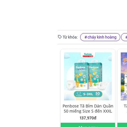
Từ khóa:
cháy kinh hoàng
Penbose Tã Bỉm Dán Quần
T
50 miếng Size S đến XXXL
137,970đ