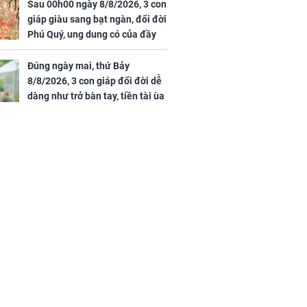
Sau 00h00 ngày 8/8/2026, 3 con
00 ngày
giáp giàu sang bạt ngàn, đổi đời
, 3 con giáp
Phú Quý, ung dung có của đầy
g bạt ngàn,
nhà, ngày càng hưng thịnh sung
Phú Quý, ung
túc
của đầy nhà,
Đúng ngày mai, thứ Bảy
g hưng thịnh
8/8/2026, 3 con giáp đổi đời dễ
dàng như trở bàn tay, tiền tài ùa
tới, ngồi không lộc cũng đến,
phú quý theo tới già