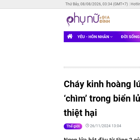
Thứ Bảy, 08/08/2026, 03:34 (GMT+7)
Hotli
YÊU - HÔN NHÂN
ĐỜI SỐN
Cháy kinh hoàng lú
‘chìm’ trong biển l
thiệt hại
26/11/2024 13:04
Thế giới
Ngọn lửa bắt đầu từ tầng 2 củ