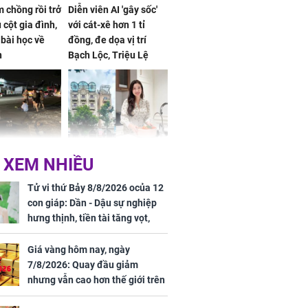
 chồng rồi trở
Diễn viên AI 'gây sốc'
 cột gia đình,
với cát-xê hơn 1 tỉ
a bài học về
đồng, đe dọa vị trí
n
Bạch Lộc, Triệu Lệ
Dĩnh
 Nữ công nhân
Đỗ Mỹ Linh hé lộ góc
 XEM NHIỀU
trên đường đi
bếp chill của nhà mới -
rong khu công
cạnh biệt thự bầu Hiển
Tử vi thứ Bảy 8/8/2026 ocủa 12
Sóng Thần
con giáp: Dần - Dậu sự nghiệp
hưng thịnh, tiền tài tăng vọt,
Mão - Thân công việc bất trắc,
tiền mất tật mang
Giá vàng hôm nay, ngày
7/8/2026: Quay đầu giảm
nhưng vẫn cao hơn thế giới trên
7 triệu đồng