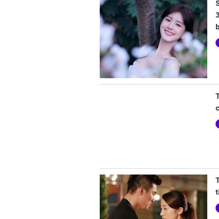
3
b
T
c
T