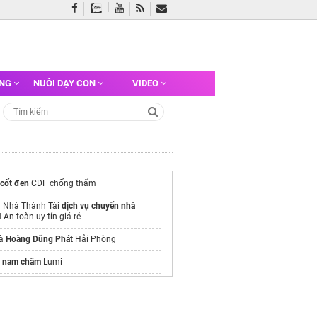
ỠNG
NUÔI DẠY CON
VIDEO
 cốt đen
CDF chống thấm
 Nhà Thành Tài
dịch vụ chuyển nhà
M
An toàn uy tín giá rẻ
hà
Hoàng Dũng Phát
Hải Phòng
y nam châm
Lumi
ăn
Vịnh Thiên Đường Vinhomes Hạ Long