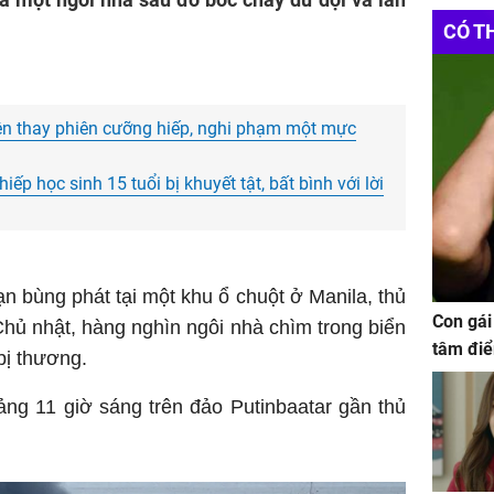
Vinhom
CÓ T
https:/
Websit
Đầu Tư
giặt so
niên thay phiên cưỡng hiếp, nghi phạm một mực
xây nhà
ếp học sinh 15 tuổi bị khuyết tật, bất bình với lời
Bảng g
NOXH
Nội Th
ạn bùng phát tại một khu ổ chuột ở Manila, thủ
Con gái
Chủ nhật, hàng nghìn ngôi nhà chìm trong biển
tâm điể
bị thương.
ng 11 giờ sáng trên đảo Putinbaatar gần thủ