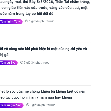
Sau ngày mai, thứ Bảy 8/8/2026, Thần Tài nhắm trúng,
 con giáp 'tiền vào cửa trước, vàng vào cửa sau', một
ước nắm trong tay cơ hội đổi đời
6 giờ 44 phút trước
Tâm linh - Tử vi
ôi vô cùng sốc khi phát hiện bí mật của người yêu và
hị gái
7 giờ 34 phút trước
Tâm sự Eva
iết lộ sốc của mẹ chồng khiến tôi không biết có nên
tiếp tục cuộc hôn nhân 7 năm nữa hay không