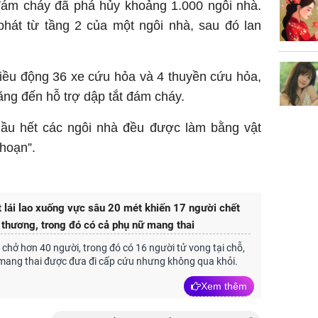
đám cháy đã phá hủy khoảng 1.000 ngôi nhà.
Sau 00h
8/8/2026
hát từ tầng 2 của một ngôi nhà, sau đó lan
giàu san
đổi đời 
dung có 
iều động 36 xe cứu hỏa và 4 thuyền cứu hỏa,
ngày càn
ng đến hỗ trợ dập tắt đám cháy.
sung túc
“Hầu hết các ngôi nhà đều được làm bằng vật
 hoạn”.
 lái lao xuống vực sâu 20 mét khiến 17 người chết
 thương, trong đó có cả phụ nữ mang thai
 chở hơn 40 người, trong đó có 16 người tử vong tại chỗ,
mang thai được đưa đi cấp cứu nhưng không qua khỏi.
Xem thêm