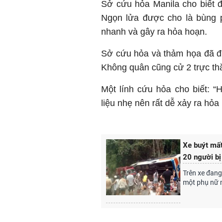
Sở cứu hỏa Manila cho biết 
Ngọn lửa được cho là bùng p
nhanh và gây ra hỏa hoạn.
Sở cứu hỏa và thảm họa đã đ
Không quân cũng cử 2 trực thă
Một lính cứu hỏa cho biết: 
liệu nhẹ nên rất dễ xảy ra hỏa
Xe buýt mất
20 người bị
Trên xe đang
một phụ nữ 