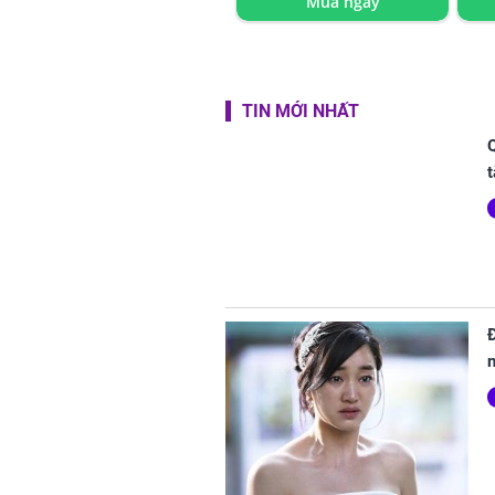
Mua ngay
TIN MỚI NHẤT
Q
t
Đ