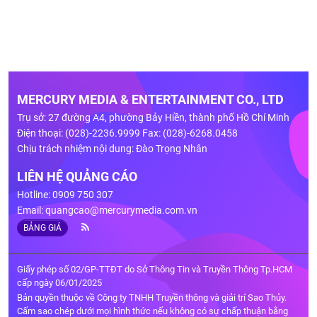
MERCURY MEDIA & ENTERTAINMENT CO., LTD
Trụ sở: 27 đường A4, phường Bảy Hiền, thành phố Hồ Chí Minh
Điện thoại: (028)-2236.9999 Fax: (028)-6268.0458
Chịu trách nhiệm nội dung: Đào Trọng Nhân
LIÊN HỆ QUẢNG CÁO
Hotline: 0909 750 307
Email:
quangcao@mercurymedia.com.vn
BẢNG GIÁ
Giấy phép số 02/GP-TTĐT do Sở Thông Tin và Truyền Thông Tp.HCM
cấp ngày 06/01/2025
Bản quyền thuộc về Công ty TNHH Truyền thông và giải trí Sao Thủy.
Cấm sao chép dưới mọi hình thức nếu không có sự chấp thuận bằng