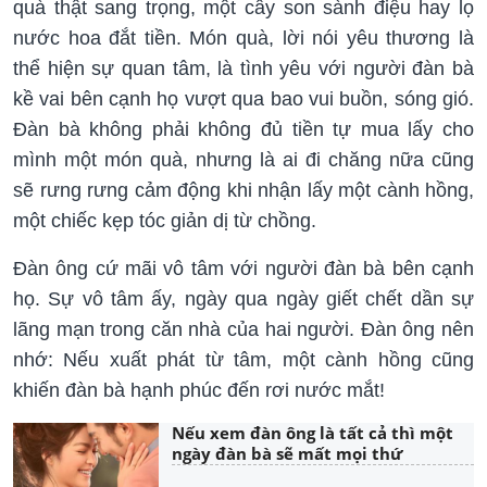
quà thật sang trọng, một cây son sành điệu hay lọ
nước hoa đắt tiền. Món quà, lời nói yêu thương là
thể hiện sự quan tâm, là tình yêu với người đàn bà
kề vai bên cạnh họ vượt qua bao vui buồn, sóng gió.
Đàn bà không phải không đủ tiền tự mua lấy cho
mình một món quà, nhưng là ai đi chăng nữa cũng
sẽ rưng rưng cảm động khi nhận lấy một cành hồng,
một chiếc kẹp tóc giản dị từ chồng.
Đàn ông cứ mãi vô tâm với người đàn bà bên cạnh
họ. Sự vô tâm ấy, ngày qua ngày giết chết dần sự
lãng mạn trong căn nhà của hai người. Đàn ông nên
nhớ: Nếu xuất phát từ tâm, một cành hồng cũng
khiến đàn bà hạnh phúc đến rơi nước mắt!
Nếu xem đàn ông là tất cả thì một
ngày đàn bà sẽ mất mọi thứ