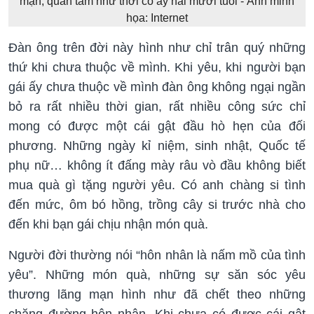
mạn, quan tâm như thời cô ấy hai mươi tuổi - Ảnh minh
họa: Internet
Đàn ông trên đời này hình như chỉ trân quý những
thứ khi chưa thuộc về mình. Khi yêu, khi người bạn
gái ấy chưa thuộc về mình đàn ông không ngại ngần
bỏ ra rất nhiều thời gian, rất nhiều công sức chỉ
mong có được một cái gật đầu hò hẹn của đối
phương. Những ngày kỉ niệm, sinh nhật, Quốc tế
phụ nữ… không ít đấng mày râu vò đầu không biết
mua quà gì tặng người yêu. Có anh chàng si tình
đến mức, ôm bó hồng, trồng cây si trước nhà cho
đến khi bạn gái chịu nhận món quà.
Người đời thường nói “hôn nhân là nấm mồ của tình
yêu”. Những món quà, những sự săn sóc yêu
thương lãng mạn hình như đã chết theo những
chặng đường hôn nhân. Khi chưa có được cái gật