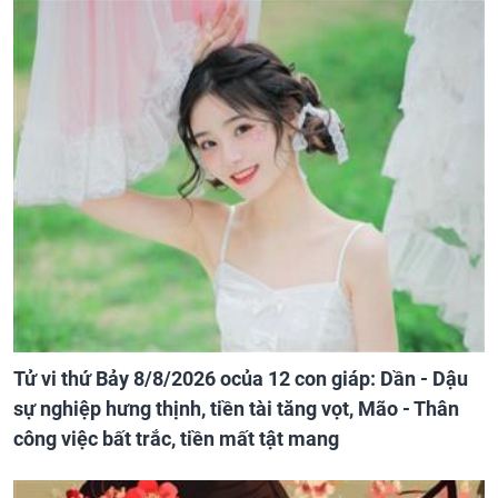
Tử vi thứ Bảy 8/8/2026 ocủa 12 con giáp: Dần - Dậu
sự nghiệp hưng thịnh, tiền tài tăng vọt, Mão - Thân
công việc bất trắc, tiền mất tật mang