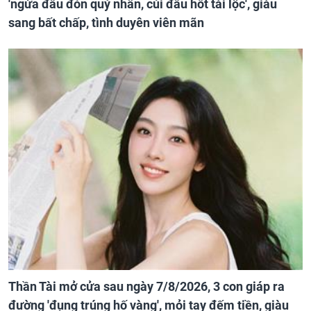
'ngửa đầu đón quý nhân, cúi đầu hốt tài lộc', giàu
sang bất chấp, tình duyên viên mãn
Thần Tài mở cửa sau ngày 7/8/2026, 3 con giáp ra
đường 'đụng trúng hố vàng', mỏi tay đếm tiền, giàu