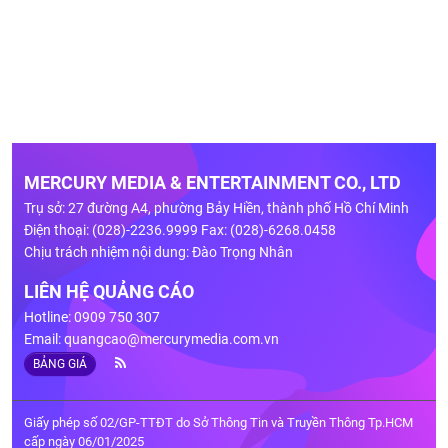
MERCURY MEDIA & ENTERTAINMENT CO., LTD
Trụ sở: 27 đường A4, phường Bảy Hiền, thành phố Hồ Chí Minh
Điện thoại: (028)-2236.9999 Fax: (028)-6268.0458
Chịu trách nhiệm nội dung: Đào Trọng Nhân
LIÊN HỆ QUẢNG CÁO
Hotline: 0909 750 307
Email:
quangcao@mercurymedia.com.vn
BẢNG GIÁ
Giấy phép số 02/GP-TTĐT do Sở Thông Tin và Truyền Thông Tp.HCM
cấp ngày 06/01/2025