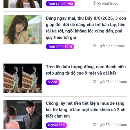
55 phút trước
Tâm sự tình yêu
Đúng ngày mai, thứ Bảy 8/8/2026, 3 con
giáp đổi đời dễ dàng như trở bàn tay, tiền
tài ùa tới, ngồi không lộc cũng đến, phú
quý theo tới già
1 giờ 5 phút trước
Tâm linh - Tử vi
Trèo lên bức tượng đồng, nam thanh niên
rơi xuống từ độ cao 9 mét và cái kết
1 giờ 25 phút trước
Video
Chồng lấy hết tiền tiết kiệm mua xe tặng
bồ, tôi lặng lẽ làm một việc khiến cả 2 chỉ
biết câm nín
1 giờ 55 phút trước
Ngoại tình