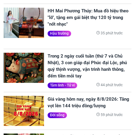
HH Mai Phương Thúy: Mua đồ hiệu theo
"lô", tặng em gái biệt thự 120 tỷ trong
"nốt nhạc"
35 phút trước
Hậu trường
Trong 2 ngày cuối tuần (thứ 7 và Chủ
Nhật), 3 con giáp đại Phúc đại Lộc, phú
quý thịnh vượng, vận trình hanh thông,
đếm tiền mỏi tay
44 phút trước
Tâm linh - Tử vi
Giá vàng hôm nay, ngày 8/8/2026: Tăng
vọt lên 144 triệu đồng/lượng
59 phút trước
Đời sống