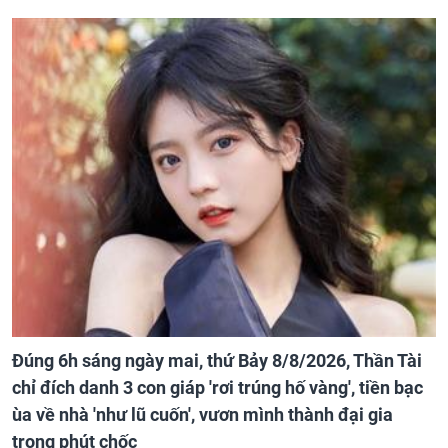
Đúng 6h sáng ngày mai, thứ Bảy 8/8/2026, Thần Tài
chỉ đích danh 3 con giáp 'rơi trúng hố vàng', tiền bạc
ùa về nhà 'như lũ cuốn', vươn mình thành đại gia
trong phút chốc