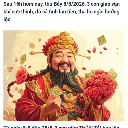
Sau 16h hôm nay, thứ Bảy 8/8/2026, 3 con giáp vận
khí cực thịnh, đỏ cả tình lẫn tiền, tha hồ ngồi hưởng
lộc
Từ ngày 8/8 đến 28/8, 3 con giáp THẦN TÀI ban lộc