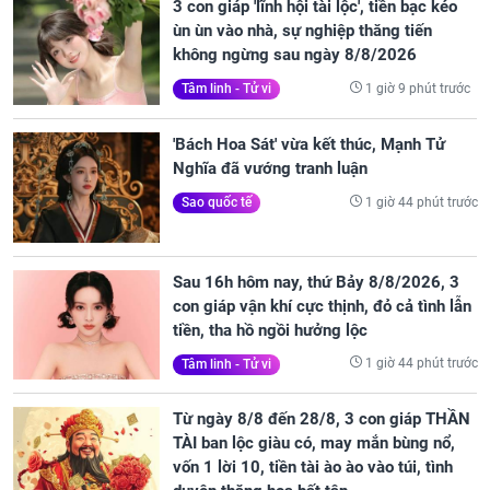
3 con giáp 'lĩnh hội tài lộc', tiền bạc kéo
ùn ùn vào nhà, sự nghiệp thăng tiến
không ngừng sau ngày 8/8/2026
1 giờ 9 phút trước
Tâm linh - Tử vi
'Bách Hoa Sát' vừa kết thúc, Mạnh Tử
Nghĩa đã vướng tranh luận
1 giờ 44 phút trước
Sao quốc tế
Sau 16h hôm nay, thứ Bảy 8/8/2026, 3
con giáp vận khí cực thịnh, đỏ cả tình lẫn
tiền, tha hồ ngồi hưởng lộc
1 giờ 44 phút trước
Tâm linh - Tử vi
Từ ngày 8/8 đến 28/8, 3 con giáp THẦN
TÀI ban lộc giàu có, may mắn bùng nổ,
vốn 1 lời 10, tiền tài ào ào vào túi, tình