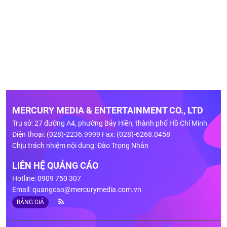
MERCURY MEDIA & ENTERTAINMENT CO., LTD
Trụ sở: 27 đường A4, phường Bảy Hiền, thành phố Hồ Chí Minh
Điện thoại: (028)-2236.9999 Fax: (028)-6268.0458
Chịu trách nhiệm nội dung: Đào Trọng Nhân
LIÊN HỆ QUẢNG CÁO
Hotline: 0909 750 307
Email:
quangcao@mercurymedia.com.vn
BẢNG GIÁ