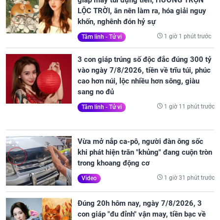
LỘC TRỜI, ăn nên làm ra, hóa giải nguy
khốn, nghênh đón hỷ sự
1 giờ 1 phút trước
Tâm linh - Tử vi
3 con giáp trúng số độc đắc đúng 300 tỷ
vào ngày 7/8/2026, tiền về trĩu túi, phúc
cao hơn núi, lộc nhiều hơn sông, giàu
sang no đủ
1 giờ 11 phút trước
Tâm linh - Tử vi
Vừa mở nắp ca-pô, người đàn ông sốc
khi phát hiện trăn "khủng" đang cuộn tròn
trong khoang động cơ
1 giờ 31 phút trước
Video
Đúng 20h hôm nay, ngày 7/8/2026, 3
con giáp "đu đỉnh" vận may, tiền bạc về