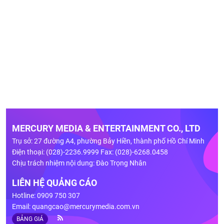
MERCURY MEDIA & ENTERTAINMENT CO., LTD
Trụ sở: 27 đường A4, phường Bảy Hiền, thành phố Hồ Chí Minh
Điện thoại: (028)-2236.9999 Fax: (028)-6268.0458
Chịu trách nhiệm nội dung: Đào Trọng Nhân
LIÊN HỆ QUẢNG CÁO
Hotline: 0909 750 307
Email:
quangcao@mercurymedia.com.vn
BẢNG GIÁ