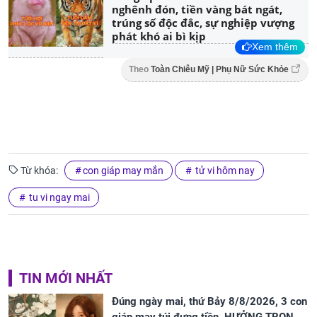
nghênh đón, tiền vàng bát ngát,
trúng số độc đắc, sự nghiệp vượng
phát khó ai bì kịp
Xem thêm
Theo
Toàn Chiêu Mỹ | Phụ Nữ Sức Khỏe
Từ khóa:
con giáp may mắn
tử vi hôm nay
tu vi ngay mai
TIN MỚI NHẤT
Đúng ngày mai, thứ Bảy 8/8/2026, 3 con
giáp may túi đựng tiền, HƯỞNG TRỌN