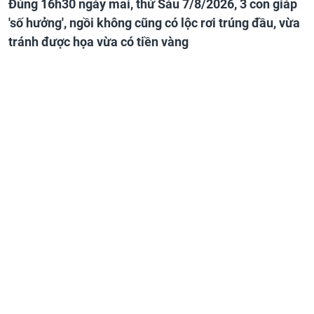
Đúng 16h30 ngày mai, thứ Sáu 7/8/2026, 3 con giáp
'số hưởng', ngồi không cũng có lộc rơi trúng đầu, vừa
tránh được họa vừa có tiền vàng