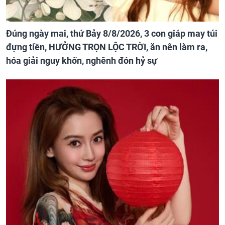
Đúng ngày mai, thứ Bảy 8/8/2026, 3 con giáp may túi
đựng tiền, HƯỞNG TRỌN LỘC TRỜI, ăn nên làm ra,
hóa giải nguy khốn, nghênh đón hỷ sự