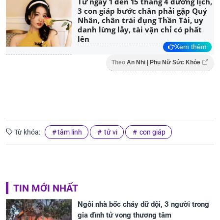
Từ ngày 1 đến 15 tháng 4 dương lịch,
3 con giáp bước chân phải gặp Quý
Nhân, chân trái đụng Thần Tài, uy
danh lừng lẫy, tài vận chỉ có phất
lên
Xem thêm
Theo
An Nhi | Phụ Nữ Sức Khỏe
Từ khóa:
tâm linh
tử vi
con giáp
TIN MỚI NHẤT
Ngôi nhà bốc cháy dữ dội, 3 người trong
gia đình tử vong thương tâm