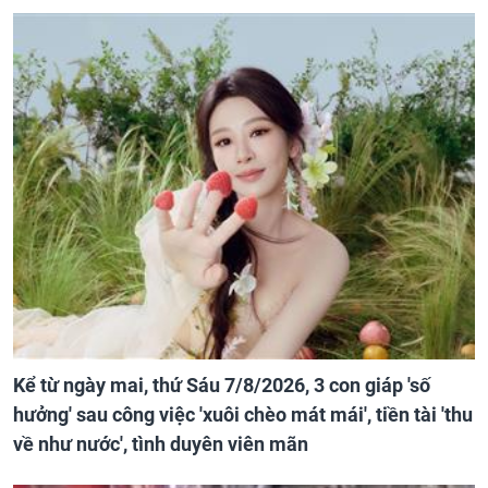
Kể từ ngày mai, thứ Sáu 7/8/2026, 3 con giáp 'số
hưởng' sau công việc 'xuôi chèo mát mái', tiền tài 'thu
về như nước', tình duyên viên mãn