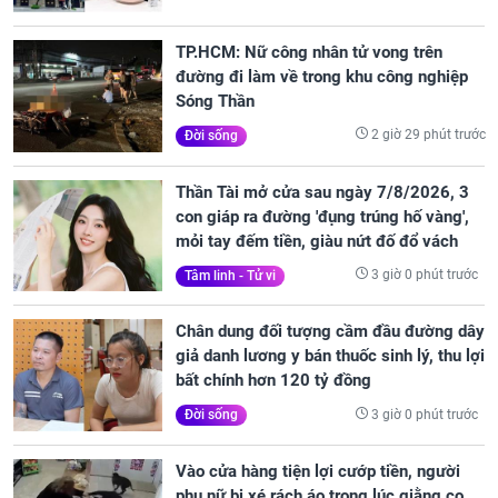
TP.HCM: Nữ công nhân tử vong trên
đường đi làm về trong khu công nghiệp
Sóng Thần
2 giờ 29 phút trước
Đời sống
Thần Tài mở cửa sau ngày 7/8/2026, 3
con giáp ra đường 'đụng trúng hố vàng',
mỏi tay đếm tiền, giàu nứt đố đổ vách
3 giờ 0 phút trước
Tâm linh - Tử vi
Chân dung đối tượng cầm đầu đường dây
giả danh lương y bán thuốc sinh lý, thu lợi
bất chính hơn 120 tỷ đồng
3 giờ 0 phút trước
Đời sống
Vào cửa hàng tiện lợi cướp tiền, người
phụ nữ bị xé rách áo trong lúc giằng co