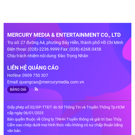
MERCURY MEDIA & ENTERTAINMENT CO., LTD
Trụ sở: 27 đường A4, phường Bảy Hiền, thành phố Hồ Chí Minh
Điện thoại: (028)-2236.9999 Fax: (028)-6268.0458
Chịu trách nhiệm nội dung: Đào Trọng Nhân
LIÊN HỆ QUẢNG CÁO
Hotline: 0909 750 307
Email:
quangcao@mercurymedia.com.vn
BẢNG GIÁ
Giấy phép số 02/GP-TTĐT do Sở Thông Tin và Truyền Thông Tp.HCM
cấp ngày 06/01/2025
Bản quyền thuộc về Công ty TNHH Truyền thông và giải trí Sao Thủy.
Cấm sao chép dưới mọi hình thức nếu không có sự chấp thuận bằng
văn bản.