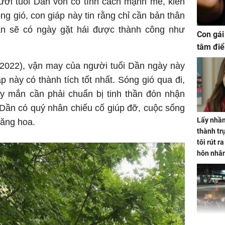
ười tuổi Dần vốn có tính cách mạnh mẽ, kiên
g gió, con giáp này tin rằng chỉ cần bản thân
ắn sẽ có ngày gặt hái được thành công như
Con gái
tâm điể
/2022), vận may của người tuổi Dần ngày này
p này có thành tích tốt nhất. Sóng gió qua đi,
 mắn cần phải chuẩn bị tinh thần đón nhận
 Dần có quý nhân chiếu cố giúp đỡ, cuộc sống
Lấy nhầm
hăng hoa.
thành trụ
tôi rút r
hôn nhâ