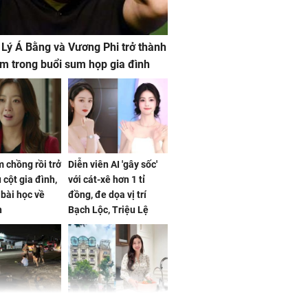
 Lý Á Bằng và Vương Phi trở thành
m trong buổi sum họp gia đình
 chồng rồi trở
Diễn viên AI 'gây sốc'
 cột gia đình,
với cát-xê hơn 1 tỉ
a bài học về
đồng, đe dọa vị trí
n
Bạch Lộc, Triệu Lệ
Dĩnh