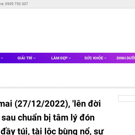
ine: 0909 750 307
G
GIẢI TRÍ
LÀM ĐẸP
SỨC KHỎE
DINH DƯ
ai (27/12/2022), 'lên đời
p sau chuẩn bị tâm lý đón
 đầy túi, tài lộc bùng nổ, sự