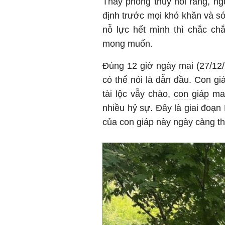
Thầy phong thủy nói rằng, ng
định trước mọi khó khăn và són
nỗ lực hết mình thì chắc ch
mong muốn.
Đúng 12 giờ ngày mai (27/12
có thể nói là dẫn đầu. Con giá
tài lộc vẫy chào,
con giáp
may
nhiều hỷ sự. Đây là giai đoạn
của con giáp này ngày càng t