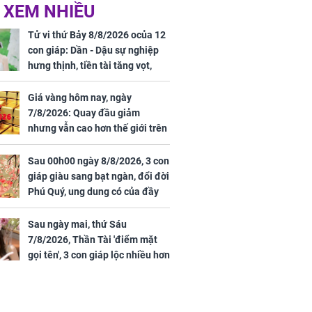
 Nữ công nhân
Đỗ Mỹ Linh hé lộ góc
 XEM NHIỀU
trên đường đi
bếp chill của nhà mới -
rong khu công
cạnh biệt thự bầu Hiển
Tử vi thứ Bảy 8/8/2026 ocủa 12
Sóng Thần
con giáp: Dần - Dậu sự nghiệp
hưng thịnh, tiền tài tăng vọt,
Mão - Thân công việc bất trắc,
tiền mất tật mang
Giá vàng hôm nay, ngày
7/8/2026: Quay đầu giảm
nhưng vẫn cao hơn thế giới trên
7 triệu đồng
Sau 00h00 ngày 8/8/2026, 3 con
00 ngày
giáp giàu sang bạt ngàn, đổi đời
, 3 con giáp
Phú Quý, ung dung có của đầy
g bạt ngàn,
nhà, ngày càng hưng thịnh sung
Phú Quý, ung
túc
của đầy nhà,
Sau ngày mai, thứ Sáu
g hưng thịnh
7/8/2026, Thần Tài 'điểm mặt
gọi tên', 3 con giáp lộc nhiều hơn
sông, tài vận sáng như trăng
Rằm, chính thức hết khổ