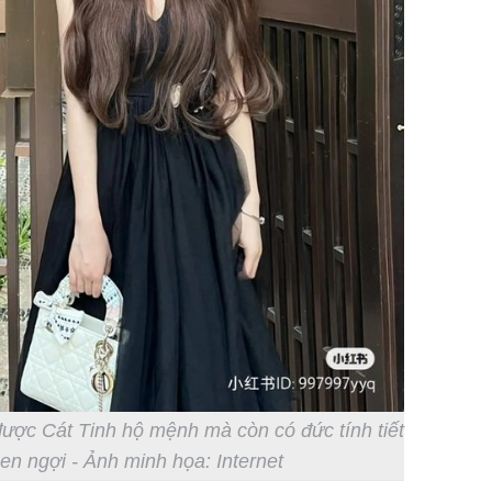
ược Cát Tinh hộ mệnh mà còn có đức tính tiết
en ngợi - Ảnh minh họa: Internet