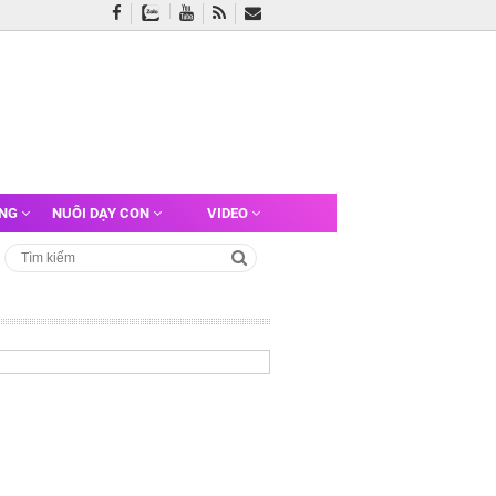
ỠNG
NUÔI DẠY CON
VIDEO