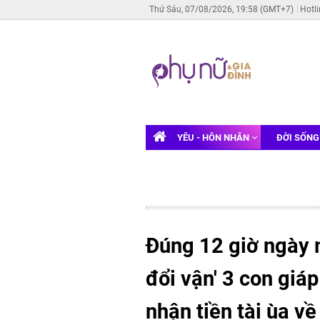
Thứ Sáu, 07/08/2026, 19:58 (GMT+7)
Hotl
YÊU - HÔN NHÂN
ĐỜI SỐN
Đúng 12 giờ ngày m
đổi vận' 3 con giá
nhận tiền tài ùa về