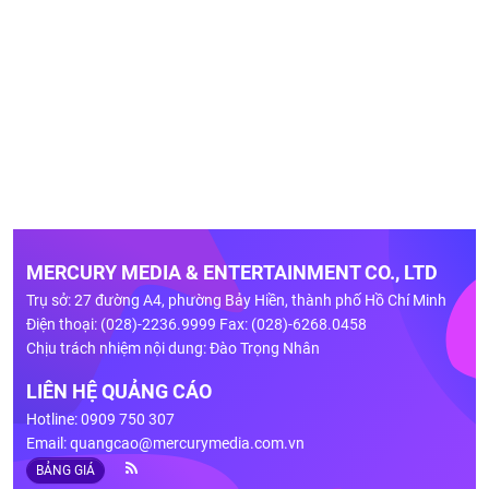
MERCURY MEDIA & ENTERTAINMENT CO., LTD
Trụ sở: 27 đường A4, phường Bảy Hiền, thành phố Hồ Chí Minh
Điện thoại: (028)-2236.9999 Fax: (028)-6268.0458
Chịu trách nhiệm nội dung: Đào Trọng Nhân
LIÊN HỆ QUẢNG CÁO
Hotline: 0909 750 307
Email:
quangcao@mercurymedia.com.vn
BẢNG GIÁ