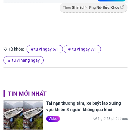
Theo
Shin (t/h) | Phụ Nữ Sức Khỏe
Từ khóa:
tu vi ngay 6/1
tu vi ngay 7/1
tu vi hang ngay
TIN MỚI NHẤT
Tai nạn thương tâm, xe buýt lao xuống
vực khiến 8 người không qua khỏi
1 giờ 23 phút trước
Video