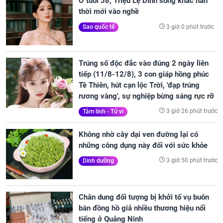
Ở tuổi 38, Triệu Lệ Dĩnh sống khác hẳn
thời mới vào nghề
3 giờ 0 phút trước
Sao quốc tế
Trúng số độc đắc vào đúng 2 ngày liên
tiếp (11/8-12/8), 3 con giáp hồng phúc
Tề Thiên, hút cạn lộc Trời, 'đạp trúng
rương vàng', sự nghiệp bừng sáng rực rỡ
3 giờ 26 phút trước
Tâm linh - Tử vi
Không nhờ cây dại ven đường lại có
những công dụng này đối với sức khỏe
3 giờ 50 phút trước
Dinh dưỡng
Chân dung đối tượng bị khởi tố vụ buôn
bán đồng hồ giả nhiều thương hiệu nổi
tiếng ở Quảng Ninh