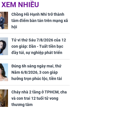
ờ loại rau chỉ
Vừa ly hôn, vợ cũ sinh
 XEM NHIỀU
 ở chợ lại có
đứa con giống mình
ng dụng tốt
như đúc nhưng bí mật
Chồng Hồ Hạnh Nhi trở thành
khỏe
phía sau gây sốc
tâm điểm bàn tán trên mạng xã
hội
Tử vi thứ Sáu 7/8/2026 của 12
con giáp: Dần - Tuất tiền bạc
đầy túi, sự nghiệp phát triển
hưng thịnh, Mão - Thân tài lộc
ảm đạm, mọi sự khó thành công
Đúng 6h sáng ngày mai, thứ
ứ Sáu
mỹ mãn
Năm 6/8/2026, 3 con giáp
 của 12 con
hưởng trọn phúc lộc, tiền tài
 - Tuất tiền
tăng vọt, công danh sự nghiệp
túi, sự nghiệp
thăng hạng không ngừng
Cháy nhà 2 tầng ở TPHCM, cha
ển hưng thịnh,
và con trai 12 tuổi tử vong
ân tài lộc ảm
thương tâm
 sự khó thành
 mãn