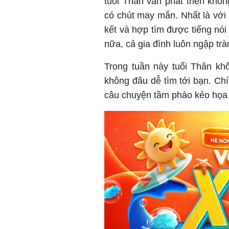
tuổi Thân vẫn phát triển khôn
có chút may mắn. Nhất là với
kết và hợp tìm được tiếng nó
nữa, cả gia đình luôn ngập trà
Trong tuần này tuổi Thân kh
không đâu dễ tìm tới bạn. Ch
câu chuyện tầm phào kẻo họa 