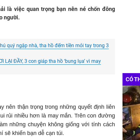
ải là việc quan trọng bạn nên né chốn đông
o người.
phú quý ngập nhà, tha hồ đếm tiền mỏi tay trong 3
I LẠI ĐẦY, 3 con giáp tha hồ ‘bung lụa’ vì may
CÓ T
y nên thận trọng trong những quyết định liên
xui rủi nhiều hơn là may mắn. Trên con đường
 làm những chuyện không giống với tính cách
í sẽ khiến bạn dễ cạn túi.