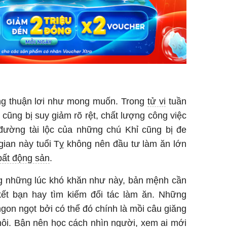
òng thuận lơi như mong muốn. Trong
tử vi
tuần
 cũng bị suy giảm rõ rệt, chất lượng công việc
đường tài lộc của những chú Khỉ cũng bị đe
gian này tuổi Tỵ không nên đầu tư làm ăn lớn
bất động sản
.
ng những lúc khó khăn như này, bản mệnh cần
 kết bạn hay tìm kiếm đối tác làm ăn. Những
 ngon ngọt bởi có thể đó chính là mồi câu giăng
hôi. Bận nên học cách nhìn người, xem ai mới