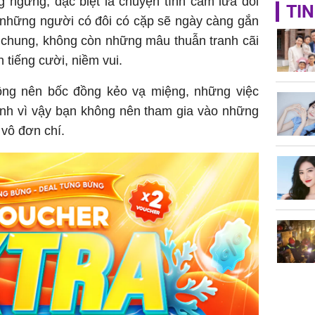
g ngừng, đặc biệt là chuyện tình cảm lứa đôi
Không ng
TIN
vài nghìn
 những người có đôi có cặp sẽ ngày càng gắn
nhiều cô
i chung, không còn những mâu thuẫn tranh cãi
cho sức 
n tiếng cười, niềm vui.
ông nên bốc đồng kẻo vạ miệng, những việc
ính vì vậy bạn không nên tham gia vào những
vô đơn chí.
Tử vi th
7/8/2026
giáp: Dần
bạc đầy 
phát tri
Mão - Th
đạm, mọi
công mỹ