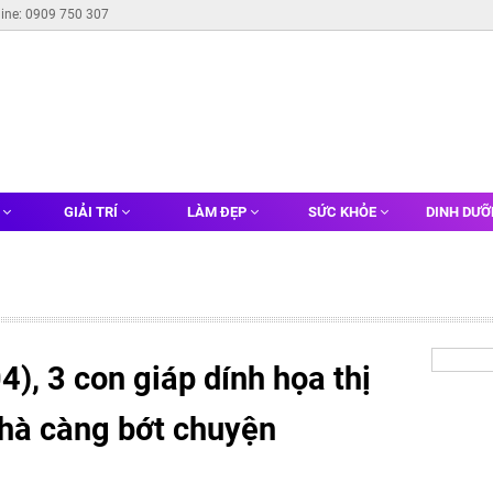
line: 0909 750 307
G
GIẢI TRÍ
LÀM ĐẸP
SỨC KHỎE
DINH DƯ
), 3 con giáp dính họa thị
nhà càng bớt chuyện