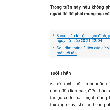
Trong tuần này nếu không ph
người để đỡ phải mang họa và
3 con giáp tài lộc chạm đỉnh, 
ngày liên tiếp 20-21-22/04
Sau rằm tháng 3 tiền của cứ VƠ
mắn tới tấp
Tuổi Thân
Người tuổi Thân trong tuần nà
quan đến tiền bạc, điềm báo 
tai lộc có lẽ bản mệnh đang
thường ngày, chi tiêu hoang ph