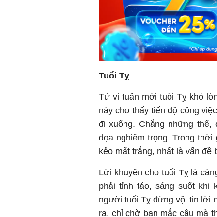
Tuổi Tỵ
Tử vi tuần mới tuổi Tỵ khó l
này cho thấy tiến độ công việc
đi xuống. Chẳng những thế, 
dọa nghiêm trọng. Trong thời 
kẻo mất trắng, nhất là vấn đề
Lời khuyên cho tuổi Tỵ là cà
phải tỉnh táo, sáng suốt khi
người tuổi Tỵ đừng vội tin lời
ra, chỉ chờ bạn mắc câu mà t