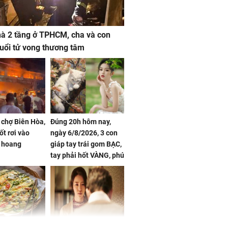
à 2 tầng ở TPHCM, cha và con
 tuổi tử vong thương tâm
 chợ Biên Hòa,
Đúng 20h hôm nay,
ốt rơi vào
ngày 6/8/2026, 3 con
 hoang
giáp tay trái gom BẠC,
tay phải hốt VÀNG, phú
quý ngập nhà, của cải
chất đầy kho