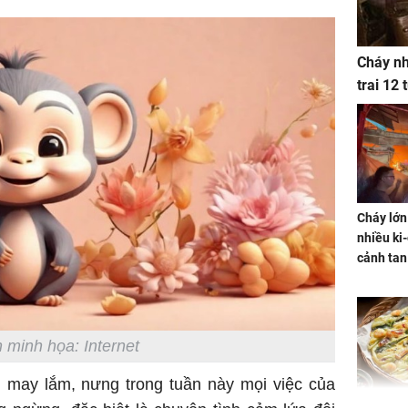
Cháy nh
trai 12
Cháy lớn
nhiều ki-
cảnh tan
 minh họa: Internet
g may lắm, nưng trong tuần này mọi việc của