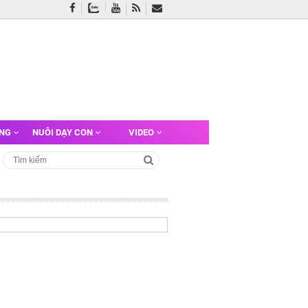
ỠNG
NUÔI DẠY CON
VIDEO