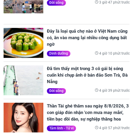
3 giờ 47 phút trước
Đời sống
Đây là loại quả chợ nào ở Việt Nam cũng
có, ăn vào mang lại nhiều công dụng bất
ngờ
4 giờ 10 phút trước
Dinh dưỡng
Đã tìm thấy một trong 3 cô gái bị sóng
cuốn khi chụp ảnh ở bán đảo Sơn Trà, Đà
Nẵng
4 giờ 39 phút trước
Đời sống
Thần Tài ghé thăm sau ngày 8/8/2026, 3
con giáp đón nhận 'cơn mưa may mắn',
tiền bạc dồi dào, sự nghiệp thăng hoa
4 giờ 57 phút trước
Tâm linh - Tử vi