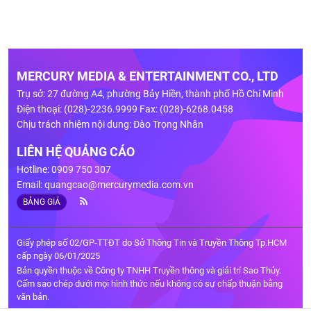
MERCURY MEDIA & ENTERTAINMENT CO., LTD
Trụ sở: 27 đường A4, phường Bảy Hiền, thành phố Hồ Chí Minh
Điện thoại: (028)-2236.9999 Fax: (028)-6268.0458
Chịu trách nhiệm nội dung: Đào Trọng Nhân
LIÊN HỆ QUẢNG CÁO
Hotline: 0909 750 307
Email:
quangcao@mercurymedia.com.vn
BẢNG GIÁ
Giấy phép số 02/GP-TTĐT do Sở Thông Tin và Truyền Thông Tp.HCM
cấp ngày 06/01/2025
Bản quyền thuộc về Công ty TNHH Truyền thông và giải trí Sao Thủy.
Cấm sao chép dưới mọi hình thức nếu không có sự chấp thuận bằng
văn bản.