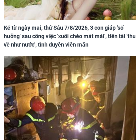
Kể từ ngày mai, thứ Sáu 7/8/2026, 3 con giáp 'số
hưởng' sau công việc 'xuôi chèo mát mái', tiền tài 'thu
về như nước', tình duyên viên mãn