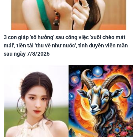
3 con giáp 'số hưởng' sau công việc 'xuôi chèo mát
mái', tiền tài 'thu về như nước', tình duyên viên mãn
sau ngày 7/8/2026