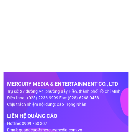
MERCURY MEDIA & ENTERTAINMENT CO., LTD
Trụ sở: 27 đường A4, phường Bảy Hiền, thành phố Hồ Chí Minh
Điện thoại: (028)-2236.9999 Fax: (028)-6268.0458
Chịu trách nhiệm nội dung: Đào Trọng Nhân
LIÊN HỆ QUẢNG CÁO
Hotline: 0909 750 307
Email:
quangcao@mercurymedia.com.vn