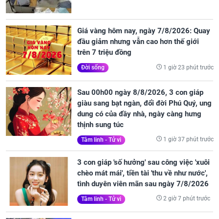
Giá vàng hôm nay, ngày 7/8/2026: Quay
đầu giảm nhưng vẫn cao hơn thế giới
trên 7 triệu đồng
1 giờ 23 phút trước
Đời sống
Sau 00h00 ngày 8/8/2026, 3 con giáp
giàu sang bạt ngàn, đổi đời Phú Quý, ung
dung có của đầy nhà, ngày càng hưng
thịnh sung túc
1 giờ 37 phút trước
Tâm linh - Tử vi
3 con giáp 'số hưởng' sau công việc 'xuôi
chèo mát mái', tiền tài 'thu về như nước',
tình duyên viên mãn sau ngày 7/8/2026
2 giờ 7 phút trước
Tâm linh - Tử vi