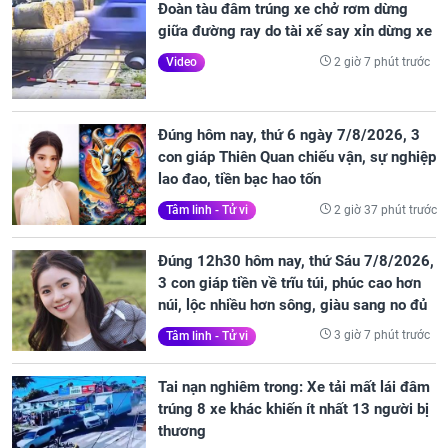
Đoàn tàu đâm trúng xe chở rơm dừng
giữa đường ray do tài xế say xỉn dừng xe
2 giờ 7 phút trước
Video
Đúng hôm nay, thứ 6 ngày 7/8/2026, 3
con giáp Thiên Quan chiếu vận, sự nghiệp
lao đao, tiền bạc hao tốn
2 giờ 37 phút trước
Tâm linh - Tử vi
Đúng 12h30 hôm nay, thứ Sáu 7/8/2026,
3 con giáp tiền về trĩu túi, phúc cao hơn
núi, lộc nhiều hơn sông, giàu sang no đủ
3 giờ 7 phút trước
Tâm linh - Tử vi
Tai nạn nghiêm trong: Xe tải mất lái đâm
trúng 8 xe khác khiến ít nhất 13 người bị
thương