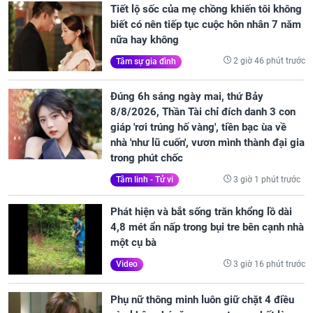
Tiết lộ sốc của mẹ chồng khiến tôi không
biết có nên tiếp tục cuộc hôn nhân 7 năm
nữa hay không
2 giờ 46 phút trước
Tâm sự gia đình
Đúng 6h sáng ngày mai, thứ Bảy
8/8/2026, Thần Tài chỉ đích danh 3 con
giáp 'rơi trúng hố vàng', tiền bạc ùa về
nhà 'như lũ cuốn', vươn mình thành đại gia
trong phút chốc
3 giờ 1 phút trước
Tâm linh - Tử vi
Phát hiện và bắt sống trăn khổng lồ dài
4,8 mét ẩn nấp trong bụi tre bên cạnh nhà
một cụ bà
3 giờ 16 phút trước
Video
Phụ nữ thông minh luôn giữ chặt 4 điều