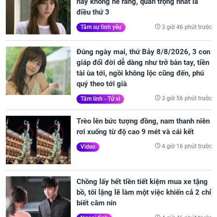
này không hé răng, quan trọng nhất là
điều thứ 3
3 giờ 46 phút trước
Tâm sự tình yêu
Đúng ngày mai, thứ Bảy 8/8/2026, 3 con
giáp đổi đời dễ dàng như trở bàn tay, tiền
tài ùa tới, ngồi không lộc cũng đến, phú
quý theo tới già
3 giờ 56 phút trước
Tâm linh - Tử vi
Trèo lên bức tượng đồng, nam thanh niên
rơi xuống từ độ cao 9 mét và cái kết
4 giờ 16 phút trước
Video
Chồng lấy hết tiền tiết kiệm mua xe tặng
bồ, tôi lặng lẽ làm một việc khiến cả 2 chỉ
biết câm nín