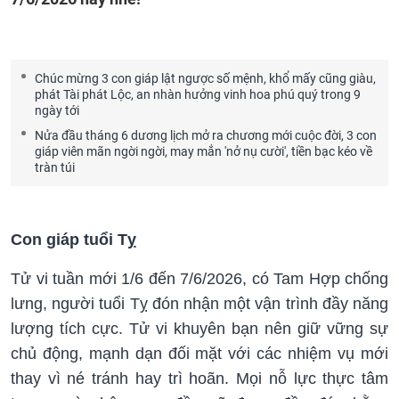
Chúc mừng 3 con giáp lật ngược số mệnh, khổ mấy cũng giàu,
phát Tài phát Lộc, an nhàn hưởng vinh hoa phú quý trong 9
ngày tới
Nửa đầu tháng 6 dương lịch mở ra chương mới cuộc đời, 3 con
giáp viên mãn ngời ngời, may mắn 'nở nụ cười', tiền bạc kéo về
tràn túi
Con giáp tuổi Tỵ
Tử vi tuần mới 1/6 đến 7/6/2026, có Tam Hợp chống
lưng, người tuổi Tỵ đón nhận một vận trình đầy năng
lượng tích cực. Tử vi khuyên bạn nên giữ vững sự
chủ động, mạnh dạn đối mặt với các nhiệm vụ mới
thay vì né tránh hay trì hoãn. Mọi nỗ lực thực tâm