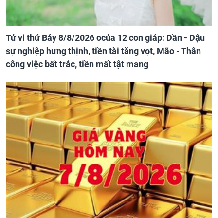
Tử vi thứ Bảy 8/8/2026 ocủa 12 con giáp: Dần - Dậu
sự nghiệp hưng thịnh, tiền tài tăng vọt, Mão - Thân
công việc bất trắc, tiền mất tật mang