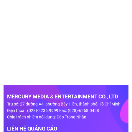
MERCURY MEDIA & ENTERTAINMENT CO., LTD
Trụ sở: 27 đường A4, phường Bảy Hiền, thành phố Hồ Chí Minh
Điện thoại: (028)-2236.9999 Fax: (028)-6268.0458
Chịu trách nhiệm nội dung: Đào Trọng Nhân
LIÊN HỆ QUẢNG CÁO