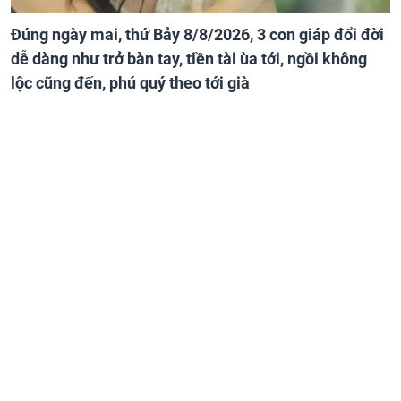
Đúng ngày mai, thứ Bảy 8/8/2026, 3 con giáp đổi đời
dễ dàng như trở bàn tay, tiền tài ùa tới, ngồi không
lộc cũng đến, phú quý theo tới già