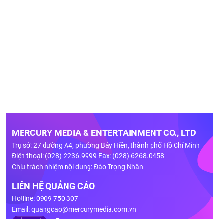
MERCURY MEDIA & ENTERTAINMENT CO., LTD
Trụ sở: 27 đường A4, phường Bảy Hiền, thành phố Hồ Chí Minh
Điện thoại: (028)-2236.9999 Fax: (028)-6268.0458
Chịu trách nhiệm nội dung: Đào Trọng Nhân
LIÊN HỆ QUẢNG CÁO
Hotline: 0909 750 307
Email:
quangcao@mercurymedia.com.vn