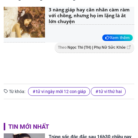
3 nàng giáp hay cằn nhằn càm ràm
với chồng, nhưng họ im lặng là ắt
lớn chuyện
Xem thêm
Theo
Ngọc Thi (TH) | Phụ Nữ Sức Khỏe
Từ khóa:
tử vi ngày mới 12 con giáp
tử vi thứ hai
TIN MỚI NHẤT
Trúng sốc độc đắc sau 16h30 chiều nay