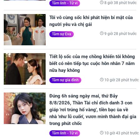
8 giờ 38 phút trước
Tâm linh - Tử vi
Tôi vô cùng sốc khi phát hiện bí mật của
người yêu và chị gái
9 giờ 28 phút trước
Tâm sự Eva
Tiết lộ sốc của mẹ chồng khiến tôi không
biết có nên tiếp tục cuộc hôn nhân 7 năm
nữa hay không
10 giờ 28 phút trước
Tâm sự gia đình
Đúng 6h sáng ngày mai, thứ Bảy
8/8/2026, Thần Tài chỉ đích danh 3 con
giáp 'rơi trúng hố vàng', tiền bạc ùa về
nhà 'như lũ cuốn', vươn mình thành đại gia
trong phút chốc
10 giờ 43 phút trước
Tâm linh - Tử vi