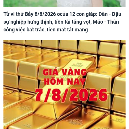
Tử vi thứ Bảy 8/8/2026 ocủa 12 con giáp: Dần - Dậu
sự nghiệp hưng thịnh, tiền tài tăng vọt, Mão - Thân
công việc bất trắc, tiền mất tật mang