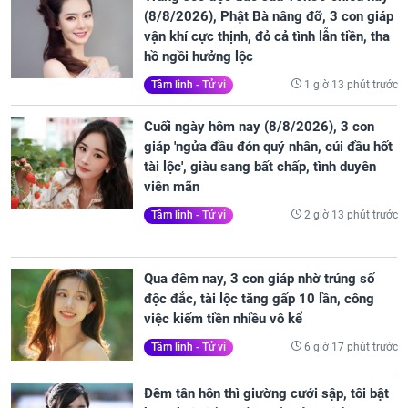
(8/8/2026), Phật Bà nâng đỡ, 3 con giáp
vận khí cực thịnh, đỏ cả tình lẫn tiền, tha
hồ ngồi hưởng lộc
1 giờ 13 phút trước
Tâm linh - Tử vi
Cuối ngày hôm nay (8/8/2026), 3 con
giáp 'ngửa đầu đón quý nhân, cúi đầu hốt
tài lộc', giàu sang bất chấp, tình duyên
viên mãn
2 giờ 13 phút trước
Tâm linh - Tử vi
Qua đêm nay, 3 con giáp nhờ trúng số
độc đắc, tài lộc tăng gấp 10 lần, công
việc kiếm tiền nhiều vô kể
6 giờ 17 phút trước
Tâm linh - Tử vi
Đêm tân hôn thì giường cưới sập, tôi bật