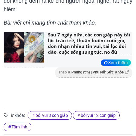
đối không đem ra kể cho người ngoài nghe, rất nguy
hiểm.
Bài viết chỉ mang tính chất tham khảo.
Sau 7 ngày nữa, các con giáp này tài
lộc tràn trề, thuận buồm xuôi gió,
đón nhận nhiều tin vui, tài lộc dồi
dào, cuộc sống sung túc, no đủ
Xem thêm
Theo
K.Phụng (t/h) | Phụ Nữ Sức Khỏe
Từ khóa:
bói vui 3 con giáp
bói vui 12 con giáp
Tâm linh