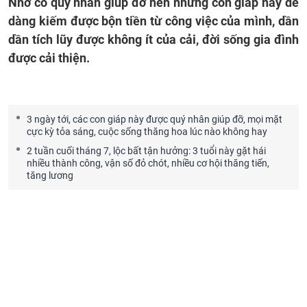
Nhờ có quý nhân giúp đỡ nên những con giáp này dễ
dàng kiếm được bộn tiền từ công việc của mình, dần
dần tích lũy được không ít của cải, đời sống gia đình
được cải thiện.
3 ngày tới, các con giáp này được quý nhân giúp đỡ, mọi mặt
cực kỳ tỏa sáng, cuộc sống thăng hoa lúc nào không hay
2 tuần cuối tháng 7, lộc bất tận hưởng: 3 tuổi này gặt hái
nhiều thành công, vận số đỏ chót, nhiều cơ hội thăng tiến,
tăng lương