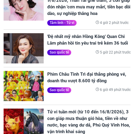
9/8/2026, Thần Tài ghé thăm, 3 con giáp
đón nhận 'cơn mưa may mắn', tiền bạc dồi
dào, sự nghiệp thăng hoa
4 giờ 2 phút trước
Tâm linh - Tử vi
'Đệ nhất mỹ nhân Hồng Kông' Quan Chi
Lâm phản hồi tin yêu trai trẻ kém 36 tuổi
5 giờ 22 phút trước
Sao quốc tế
Phim Châu Tinh Trì đại thắng phòng vé,
doanh thu vượt 8.600 tỷ đồng
6 giờ 49 phút trước
Sao quốc tế
Tử vi tuần mới (từ 10 đến 16/8/2026), 3
con giáp mưa thuận gió hòa, tiền về như
nước, bạc vàng dư dả, Phú Quý Vinh Hoa,
vận trình khai sáng