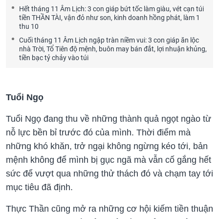
Hết tháng 11 Âm Lịch: 3 con giáp bứt tốc làm giàu, vét cạn túi
tiền THẦN TÀI, vận đỏ như son, kinh doanh hồng phát, làm 1
thu 10
Cuối tháng 11 Âm Lịch ngập tràn niềm vui: 3 con giáp ăn lộc
nhà Trời, Tổ Tiên độ mệnh, buôn may bán đắt, lợi nhuận khủng,
tiền bạc tỷ chảy vào túi
Tuổi Ngọ
Tuổi Ngọ đang thu về những thành quả ngọt ngào từ
nỗ lực bền bỉ trước đó của mình. Thời điểm mà
những khó khăn, trở ngại không ngừng kéo tới, bản
mệnh không để mình bị gục ngã mà vẫn cố gắng hết
sức để vượt qua những thử thách đó và chạm tay tới
mục tiêu đã định.
Thực Thần cũng mở ra những cơ hội kiếm tiền thuận