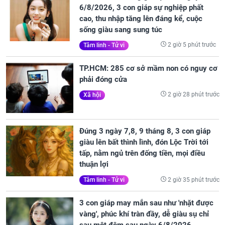
6/8/2026, 3 con giáp sự nghiệp phất
cao, thu nhập tăng lên đáng kể, cuộc
sống giàu sang sung túc
2 giờ 5 phút trước
Tâm linh - Tử vi
TP.HCM: 285 cơ sở mầm non có nguy cơ
phải đóng cửa
2 giờ 28 phút trước
Xã hội
Đúng 3 ngày 7,8, 9 tháng 8, 3 con giáp
giàu lên bất thình lình, đón Lộc Trời tới
tấp, nằm ngủ trên đống tiền, mọi điều
thuận lợi
2 giờ 35 phút trước
Tâm linh - Tử vi
3 con giáp may mắn sau như 'nhặt được
vàng', phúc khí tràn đầy, dễ giàu sụ chỉ