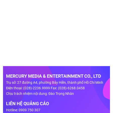
MERCURY MEDIA & ENTERTAINMENT CO., LTD
Trụ sở: 27 đường A4, phường Bảy Hiền, thành phố Hồ Chí Minh
Điện thoại: (028)-2236.9999 Fax: (028)-6268.0458
Chịu trách nhiệm nội dung: Đào Trọng Nhân
LIÊN HỆ QUẢNG CÁO
Hotline: 0909 750 307