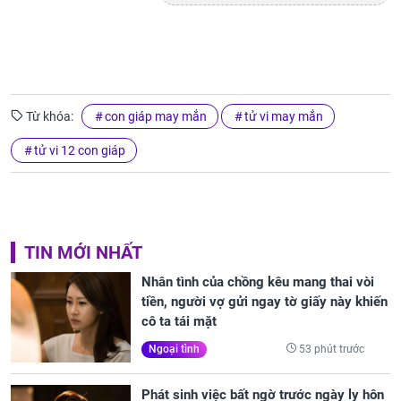
Từ khóa:
con giáp may mắn
tử vi may mắn
tử vi 12 con giáp
TIN MỚI NHẤT
Nhân tình của chồng kêu mang thai vòi
tiền, người vợ gửi ngay tờ giấy này khiến
cô ta tái mặt
53 phút trước
Ngoại tình
Phát sinh việc bất ngờ trước ngày ly hôn