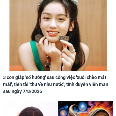
3 con giáp 'số hưởng' sau công việc 'xuôi chèo mát
mái', tiền tài 'thu về như nước', tình duyên viên mãn
sau ngày 7/8/2026