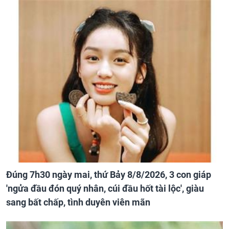
Đúng 7h30 ngày mai, thứ Bảy 8/8/2026, 3 con giáp
'ngửa đầu đón quý nhân, cúi đầu hốt tài lộc', giàu
sang bất chấp, tình duyên viên mãn