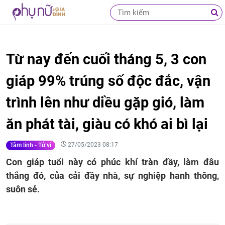
Từ nay đến cuối tháng 5, 3 con
giáp 99% trúng số độc đắc, vận
trình lên như diều gặp gió, làm
ăn phát tài, giàu có khó ai bì lại
27/05/2023 08:17
Tâm linh - Tử vi
Con giáp tuổi này có phúc khí tràn đầy, làm đâu
thắng đó, của cải đầy nhà, sự nghiệp hanh thông,
suôn sẻ.