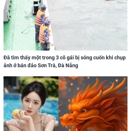
Đã tìm thấy một trong 3 cô gái bị sóng cuốn khi chụp
ảnh ở bán đảo Sơn Trà, Đà Nẵng