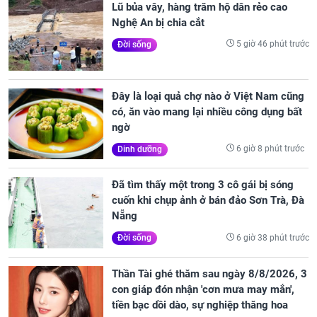
Lũ bủa vây, hàng trăm hộ dân rẻo cao
Nghệ An bị chia cắt
5 giờ 46 phút trước
Đời sống
Đây là loại quả chợ nào ở Việt Nam cũng
có, ăn vào mang lại nhiều công dụng bất
ngờ
6 giờ 8 phút trước
Dinh dưỡng
Đã tìm thấy một trong 3 cô gái bị sóng
cuốn khi chụp ảnh ở bán đảo Sơn Trà, Đà
Nẵng
6 giờ 38 phút trước
Đời sống
Thần Tài ghé thăm sau ngày 8/8/2026, 3
con giáp đón nhận 'cơn mưa may mắn',
tiền bạc dồi dào, sự nghiệp thăng hoa