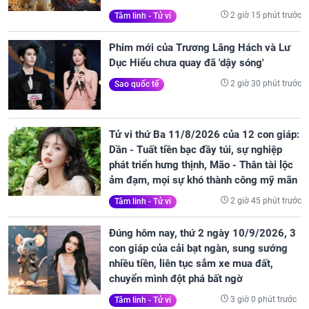
2 giờ 15 phút trước
Tâm linh - Tử vi
Phim mới của Trương Lăng Hách và Lư
Dục Hiểu chưa quay đã 'dậy sóng'
2 giờ 30 phút trước
Sao quốc tế
Tử vi thứ Ba 11/8/2026 của 12 con giáp:
Dần - Tuất tiền bạc đầy túi, sự nghiệp
phát triển hưng thịnh, Mão - Thân tài lộc
ảm đạm, mọi sự khó thành công mỹ mãn
2 giờ 45 phút trước
Tâm linh - Tử vi
Đúng hôm nay, thứ 2 ngày 10/9/2026, 3
con giáp của cải bạt ngàn, sung sướng
nhiều tiền, liên tục sắm xe mua đất,
chuyển mình đột phá bất ngờ
3 giờ 0 phút trước
Tâm linh - Tử vi