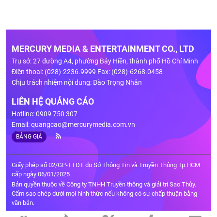
MERCURY MEDIA & ENTERTAINMENT CO., LTD
Trụ sở: 27 đường A4, phường Bảy Hiền, thành phố Hồ Chí Minh
Điện thoại: (028)-2236.9999 Fax: (028)-6268.0458
Chịu trách nhiệm nội dung: Đào Trọng Nhân
LIÊN HỆ QUẢNG CÁO
Hotline: 0909 750 307
Email:
quangcao@mercurymedia.com.vn
BẢNG GIÁ
Giấy phép số 02/GP-TTĐT do Sở Thông Tin và Truyền Thông Tp.HCM
cấp ngày 06/01/2025
Bản quyền thuộc về Công ty TNHH Truyền thông và giải trí Sao Thủy.
Cấm sao chép dưới mọi hình thức nếu không có sự chấp thuận bằng
văn bản.