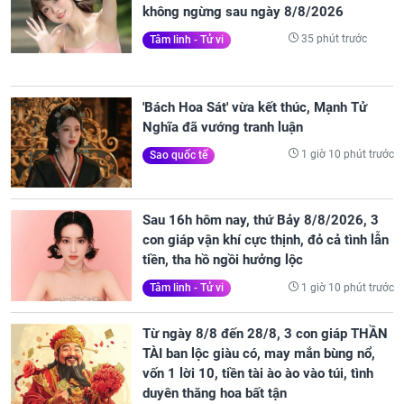
không ngừng sau ngày 8/8/2026
35 phút trước
Tâm linh - Tử vi
'Bách Hoa Sát' vừa kết thúc, Mạnh Tử
Nghĩa đã vướng tranh luận
1 giờ 10 phút trước
Sao quốc tế
Sau 16h hôm nay, thứ Bảy 8/8/2026, 3
con giáp vận khí cực thịnh, đỏ cả tình lẫn
tiền, tha hồ ngồi hưởng lộc
1 giờ 10 phút trước
Tâm linh - Tử vi
Từ ngày 8/8 đến 28/8, 3 con giáp THẦN
TÀI ban lộc giàu có, may mắn bùng nổ,
vốn 1 lời 10, tiền tài ào ào vào túi, tình
duyên thăng hoa bất tận