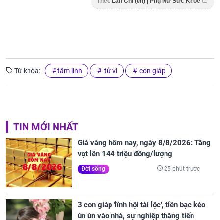
Theo
Lan Chi (t/h) | Phụ Nữ Sức Khỏe
Từ khóa:
tâm linh
tử vi
con giáp
TIN MỚI NHẤT
Giá vàng hôm nay, ngày 8/8/2026: Tăng
vọt lên 144 triệu đồng/lượng
25 phút trước
Đời sống
3 con giáp 'lĩnh hội tài lộc', tiền bạc kéo
ùn ùn vào nhà, sự nghiệp thăng tiến