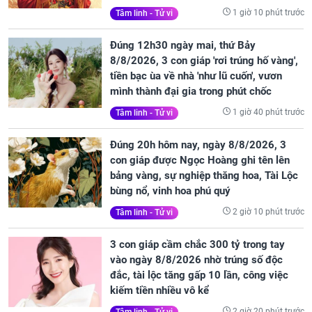
1 giờ 10 phút trước
Tâm linh - Tử vi
Đúng 12h30 ngày mai, thứ Bảy
8/8/2026, 3 con giáp 'rơi trúng hố vàng',
tiền bạc ùa về nhà 'như lũ cuốn', vươn
mình thành đại gia trong phút chốc
1 giờ 40 phút trước
Tâm linh - Tử vi
Đúng 20h hôm nay, ngày 8/8/2026, 3
con giáp được Ngọc Hoàng ghi tên lên
bảng vàng, sự nghiệp thăng hoa, Tài Lộc
bùng nổ, vinh hoa phú quý
2 giờ 10 phút trước
Tâm linh - Tử vi
3 con giáp cầm chắc 300 tỷ trong tay
vào ngày 8/8/2026 nhờ trúng số độc
đắc, tài lộc tăng gấp 10 lần, công việc
kiếm tiền nhiều vô kể
2 giờ 20 phút trước
Tâm linh - Tử vi