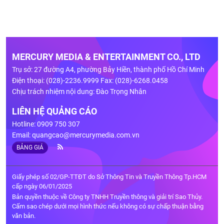
MERCURY MEDIA & ENTERTAINMENT CO., LTD
Trụ sở: 27 đường A4, phường Bảy Hiền, thành phố Hồ Chí Minh
Điện thoại: (028)-2236.9999 Fax: (028)-6268.0458
Chịu trách nhiệm nội dung: Đào Trọng Nhân
LIÊN HỆ QUẢNG CÁO
Hotline: 0909 750 307
Email:
quangcao@mercurymedia.com.vn
BẢNG GIÁ
Giấy phép số 02/GP-TTĐT do Sở Thông Tin và Truyền Thông Tp.HCM
cấp ngày 06/01/2025
Bản quyền thuộc về Công ty TNHH Truyền thông và giải trí Sao Thủy.
Cấm sao chép dưới mọi hình thức nếu không có sự chấp thuận bằng
văn bản.