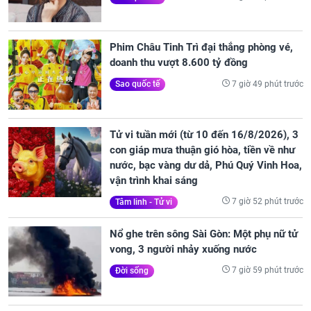
Phim Châu Tinh Trì đại thắng phòng vé,
doanh thu vượt 8.600 tỷ đồng
7 giờ 49 phút trước
Sao quốc tế
Tử vi tuần mới (từ 10 đến 16/8/2026), 3
con giáp mưa thuận gió hòa, tiền về như
nước, bạc vàng dư dả, Phú Quý Vinh Hoa,
vận trình khai sáng
7 giờ 52 phút trước
Tâm linh - Tử vi
Nổ ghe trên sông Sài Gòn: Một phụ nữ tử
vong, 3 người nhảy xuống nước
7 giờ 59 phút trước
Đời sống