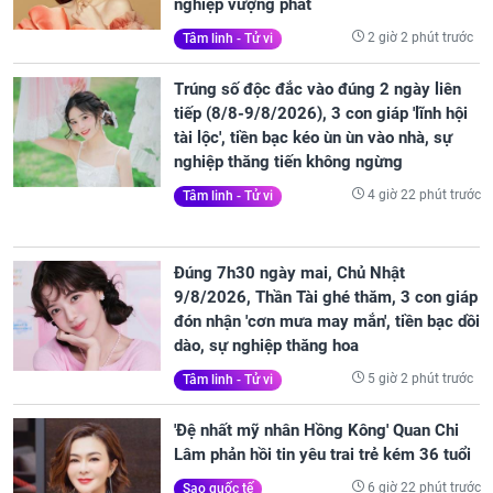
nghiệp vượng phát
2 giờ 2 phút trước
Tâm linh - Tử vi
Trúng số độc đắc vào đúng 2 ngày liên
tiếp (8/8-9/8/2026), 3 con giáp 'lĩnh hội
tài lộc', tiền bạc kéo ùn ùn vào nhà, sự
nghiệp thăng tiến không ngừng
4 giờ 22 phút trước
Tâm linh - Tử vi
Đúng 7h30 ngày mai, Chủ Nhật
9/8/2026, Thần Tài ghé thăm, 3 con giáp
đón nhận 'cơn mưa may mắn', tiền bạc dồi
dào, sự nghiệp thăng hoa
5 giờ 2 phút trước
Tâm linh - Tử vi
'Đệ nhất mỹ nhân Hồng Kông' Quan Chi
Lâm phản hồi tin yêu trai trẻ kém 36 tuổi
6 giờ 22 phút trước
Sao quốc tế