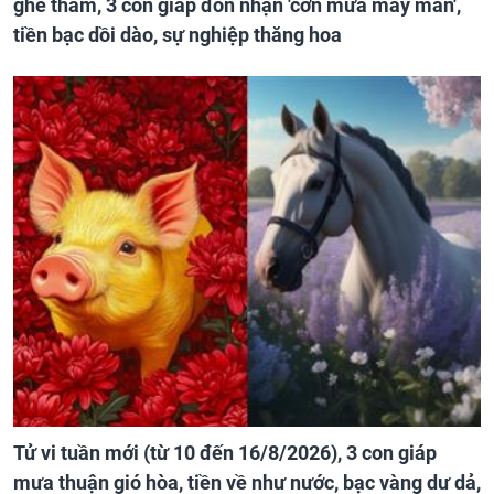
ghé thăm, 3 con giáp đón nhận 'cơn mưa may mắn',
tiền bạc dồi dào, sự nghiệp thăng hoa
Tử vi tuần mới (từ 10 đến 16/8/2026), 3 con giáp
mưa thuận gió hòa, tiền về như nước, bạc vàng dư dả,