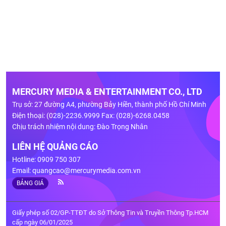
MERCURY MEDIA & ENTERTAINMENT CO., LTD
Trụ sở: 27 đường A4, phường Bảy Hiền, thành phố Hồ Chí Minh
Điện thoại: (028)-2236.9999 Fax: (028)-6268.0458
Chịu trách nhiệm nội dung: Đào Trọng Nhân
LIÊN HỆ QUẢNG CÁO
Hotline: 0909 750 307
Email:
quangcao@mercurymedia.com.vn
BẢNG GIÁ
Giấy phép số 02/GP-TTĐT do Sở Thông Tin và Truyền Thông Tp.HCM
cấp ngày 06/01/2025