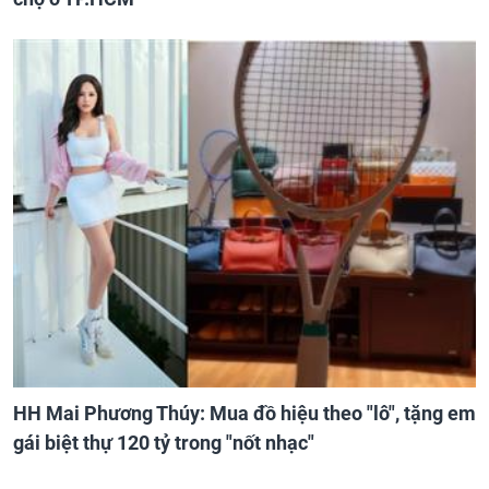
HH Mai Phương Thúy: Mua đồ hiệu theo "lô", tặng em
gái biệt thự 120 tỷ trong "nốt nhạc"