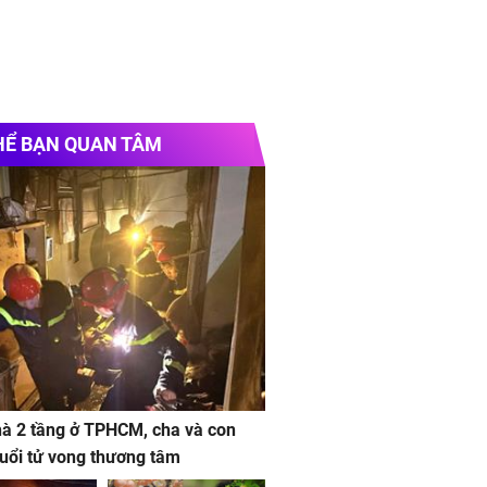
HỂ BẠN QUAN TÂM
à 2 tầng ở TPHCM, cha và con
 tuổi tử vong thương tâm