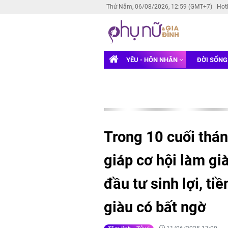
Thứ Năm, 06/08/2026, 12:59 (GMT+7)
Hot
YÊU - HÔN NHÂN
ĐỜI SỐN
Trong 10 cuối thán
giáp cơ hội làm già
đầu tư sinh lợi, ti
giàu có bất ngờ