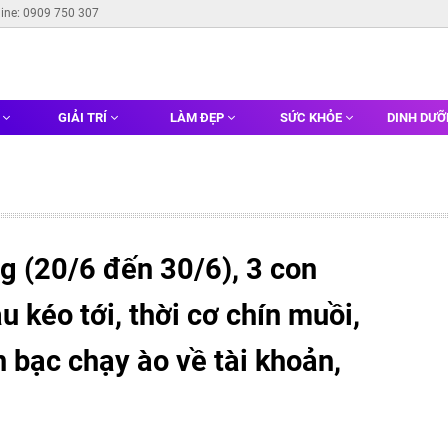
line: 0909 750 307
G
GIẢI TRÍ
LÀM ĐẸP
SỨC KHỎE
DINH DƯ
g (20/6 đến 30/6), 3 con
u kéo tới, thời cơ chín muồi,
ền bạc chạy ào về tài khoản,