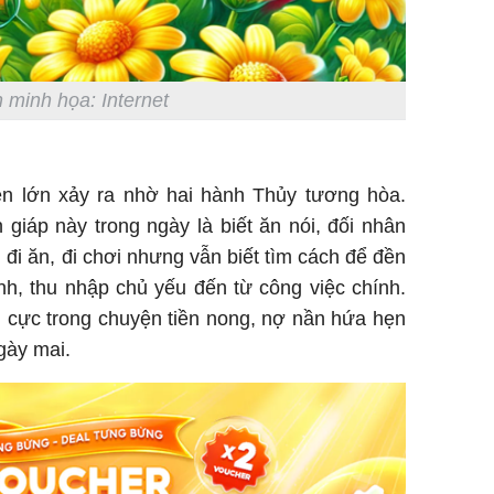
 minh họa: Internet
Tử vi th
7/8/2026
giáp: Dần
n lớn xảy ra nhờ hai hành Thủy tương hòa.
bạc đầy 
giáp này trong ngày là biết ăn nói, đối nhân
phát tri
đi ăn, đi chơi nhưng vẫn biết tìm cách để đền
Mão - Th
nh, thu nhập chủ yếu đến từ công việc chính.
đạm, mọi
công mỹ
ch cực trong chuyện tiền nong, nợ nần hứa hẹn
gày mai.