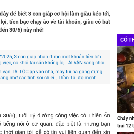
ây để biết 3 con giáp cơ hội làm giàu kéo tới,
lợi, tiền bạc chạy ào về tài khoản, giàu có bất
đến 30/6) này nhé!
CÓ T
2025, 3 con giáp nhận được một khoản tiền lớn
g việc, có khối tài sản khổng lồ, TÀI VẬN sáng chói
n vận TÀI LỘC ập vào nhà, may túi ba gang đựng
sáng nhờ các tinh soi chiếu, Thần Tài độ mệnh
n 30/6), tuổi Tý đường công việc có Thiên Ấn
Cháy nh
 tiếng nói ở cơ quan, đặc biệt là những bạn
trai 12
thời gian tới dễ có tin vui liên quan đến xin