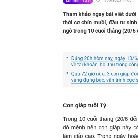
11/06/2025 17:00
Tâm linh - Tử vi
Tham khảo ngay bài viết dưới đ
thời cơ chín muồi, đầu tư sinh 
ngờ trong 10 cuối tháng (20/6 
Đúng 20h hôm nay, ngày 10/6/
về tài khoản, bội thu trong côn
Qua 72 giờ nữa, 3 con giáp đó
vàng đựng bạc, vận trình cực 
Con giáp tuổi Tý
Trong 10 cuối tháng (20/6 đế
độ mệnh nên
con giáp
này có
làm cấp cao. Trong ngày hoặc 