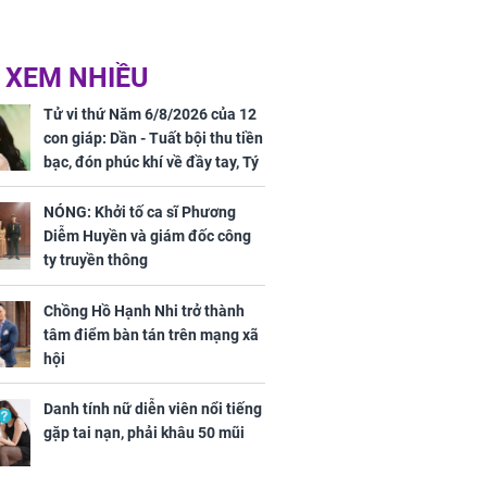
 XEM NHIỀU
Tử vi thứ Năm 6/8/2026 của 12
con giáp: Dần - Tuất bội thu tiền
bạc, đón phúc khí về đầy tay, Tý
- Mão công việc khó khăn, tiền
bạc đội nón ra đi
NÓNG: Khởi tố ca sĩ Phương
Diễm Huyền và giám đốc công
ty truyền thông
Chồng Hồ Hạnh Nhi trở thành
tâm điểm bàn tán trên mạng xã
hội
Danh tính nữ diễn viên nổi tiếng
gặp tai nạn, phải khâu 50 mũi