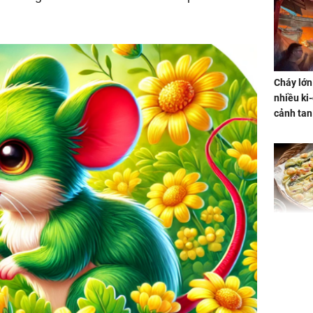
Cháy lớn
nhiều ki-
cảnh tan
Không ng
vài nghìn
nhiều cô
cho sức 