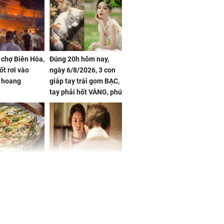
 chợ Biên Hòa,
Đúng 20h hôm nay,
ốt rơi vào
ngày 6/8/2026, 3 con
 hoang
giáp tay trái gom BẠC,
tay phải hốt VÀNG, phú
quý ngập nhà, của cải
chất đầy kho
ờ loại rau chỉ
Vừa ly hôn, vợ cũ sinh
 ở chợ lại có
đứa con giống mình
ng dụng tốt
như đúc nhưng bí mật
khỏe
phía sau gây sốc