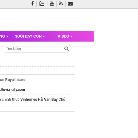
ỠNG
NUÔI DẠY CON
VIDEO
es Royal Island
/alluvia-city.com
e chính thức
Vinhomes Hải Vân Bay
Chủ