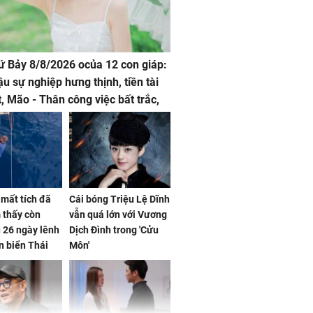
hứ Bảy 8/8/2026 ocủa 12 con giáp:
ậu sự nghiệp hưng thịnh, tiền tài
t, Mão - Thân công việc bất trắc,
t tật mang
mất tích đã
Cái bóng Triệu Lệ Dĩnh
 thấy còn
vẫn quá lớn với Vương
 26 ngày lênh
Dịch Đình trong 'Cửu
n biển Thái
Môn'
ơng