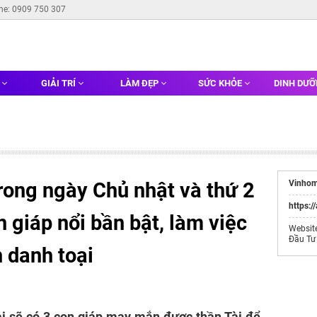
ine: 0909 750 307
G
GIẢI TRÍ
LÀM ĐẸP
SỨC KHỎE
DINH DƯ
trong ngày Chủ nhật và thứ 2
Vinhom
https:/
n giáp nổi bần bật, làm việc
Websit
Đầu Tư
 danh toại
i sẽ có 3 con giáp may mắn được thần Tài để