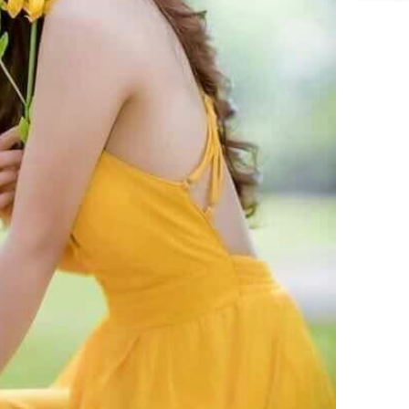
Lý Liên K
sau tin đ
cởi áo c
khỏe
Vì sao T
không đ
Châu Tin
Nhiệt Ba
phim?