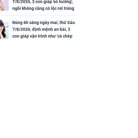
7/8/2026, 3 con giáp 'số hưởng',
ngồi không cũng có lộc rơi trúng
đầu, vừa tránh được họa vừa có
tiền vàng
Đúng 6h sáng ngày mai, thứ Sáu
7/8/2026, định mệnh an bài, 3
con giáp vận trình như 'cá chép
hóa rồng', giàu có lên bất chấp,
số đỏ chót như son