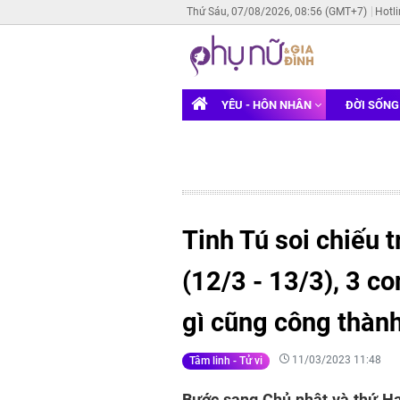
Thứ Sáu, 07/08/2026, 08:56 (GMT+7)
Hotl
YÊU - HÔN NHÂN
ĐỜI SỐN
Tinh Tú soi chiếu 
(12/3 - 13/3), 3 co
gì cũng công thành
11/03/2023 11:48
Tâm linh - Tử vi
Bước sang Chủ nhật và thứ Ha