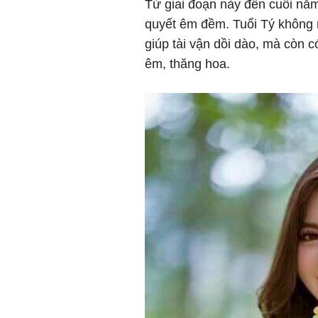
Từ giai đoạn này đến cuối năm
quyết êm đềm. Tuổi Tý không 
giúp tài vận dồi dào, mà còn 
êm, thăng hoa.