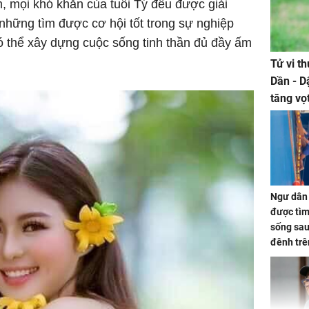
, mọi khó khăn của tuổi Tý đều được giải
những tìm được cơ hội tốt trong sự nghiệp
có thể xây dựng cuộc sống tinh thần đủ đầy ấm
Tử vi t
Dần - D
tăng vọ
tiền mấ
Ngư dân 
được tìm
sống sau
đênh trê
Bình Dư