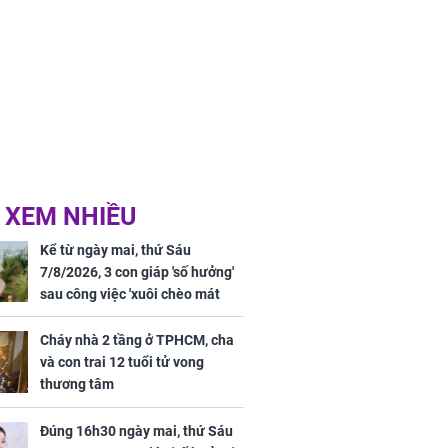
 XEM NHIỀU
Kể từ ngày mai, thứ Sáu
7/8/2026, 3 con giáp 'số hưởng'
sau công việc 'xuôi chèo mát
mái', tiền tài 'thu về như nước',
tình duyên viên mãn
Cháy nhà 2 tầng ở TPHCM, cha
và con trai 12 tuổi tử vong
thương tâm
Đúng 16h30 ngày mai, thứ Sáu