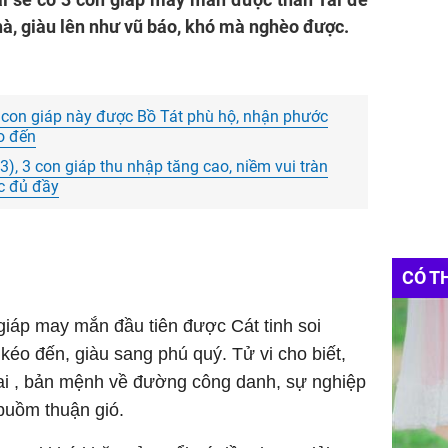
hà, giàu lên như vũ báo, khó mà nghèo được.
 con giáp này được Bồ Tát phù hộ, nhận phước
éo đến
), 3 con giáp thu nhập tăng cao, niềm vui tràn
ộc đủ đầy
CÓ T
 giáp may mắn đầu tiên được Cát tinh soi
 kéo đến, giàu sang phú quý. Tử vi cho biết,
i , bản mệnh về đường công danh, sự nghiệp
 buồm thuận gió.