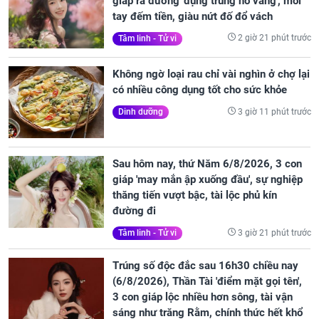
giáp ra đường 'đụng trúng hố vàng', mỏi
tay đếm tiền, giàu nứt đố đổ vách
2 giờ 21 phút trước
Tâm linh - Tử vi
Không ngờ loại rau chỉ vài nghìn ở chợ lại
có nhiều công dụng tốt cho sức khỏe
3 giờ 11 phút trước
Dinh dưỡng
Sau hôm nay, thứ Năm 6/8/2026, 3 con
giáp 'may mắn ập xuống đầu', sự nghiệp
thăng tiến vượt bậc, tài lộc phủ kín
đường đi
3 giờ 21 phút trước
Tâm linh - Tử vi
Trúng số độc đắc sau 16h30 chiều nay
(6/8/2026), Thần Tài 'điểm mặt gọi tên',
3 con giáp lộc nhiều hơn sông, tài vận
sáng như trăng Rằm, chính thức hết khổ