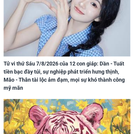
Tử vi thứ Sáu 7/8/2026 của 12 con giáp: Dần - Tuất
tiền bạc đầy túi, sự nghiệp phát triển hưng thịnh,
Mão - Thân tài lộc ảm đạm, mọi sự khó thành công
mỹ mãn